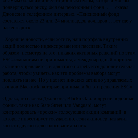
«Самым большим инвестиционным пулом, который мог бы
подвергнуться риску, был бы пенсионный фонд», — сказал
Джонсон в телефонном интервью. «Пенсионный фонд
составляет около 23 или 24 миллиардов долларов… вот где у
нас есть риск.
«Хорошие новости, если хотите, наш портфель внутренних
акций полностью индексирован или пассивен. Таким
образом, несмотря на это, никаких активных решений по этим
ESG-компаниям не принимается, а международный портфель
активно управляется, и для этого потребуется дополнительная
работа, чтобы увидеть, как эти проблемы выбора могут
повлиять на нас. Но у нас нет никаких активно управляемых
фондов Blackrock, которые принимали бы эти решения ESG».
Однако, по словам Джонсона, Blackrock или другие подобные
фонды, такие как State Street или Vanguard, могут
контролировать «прокси» голосующие акции компаний, в
которые инвестирует государство, если акционер назначил
кого-то другого для голосования за них.