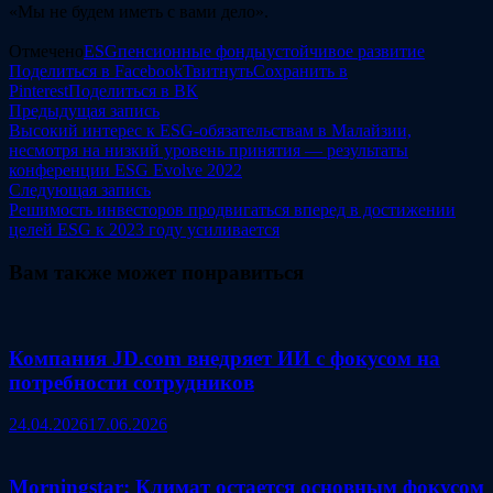
«Мы не будем иметь с вами дело».
Отмечено
ESG
пенсионные фонды
устойчивое развитие
Поделиться в Facebook
Твитнуть
Сохранить в
Pinterest
Поделиться в ВК
Навигация
Предыдущая
Предыдущая запись
запись:
Высокий интерес к ESG-обязательствам в Малайзии,
по
несмотря на низкий уровень принятия — результаты
записям
конференции ESG Evolve 2022
Следующая
Следующая запись
запись:
Решимость инвесторов продвигаться вперед в достижении
целей ESG к 2023 году усиливается
Вам также может понравиться
Компания JD.com внедряет ИИ с фокусом на
потребности сотрудников
24.04.2026
17.06.2026
Morningstar: Климат остается основным фокусом