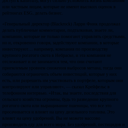
доступ к капиталу, могут сильно усложнить жизнь компаниям
или частным лицам, которые не имеют высоких оценок в
рейтингах ESG, делать бизнес.
«Генеральный директор (Blackrock) Ларри Финк продолжал
делать публичные комментарии, подталкивая, знаете ли,
компании, которые не только помогают управлять средствами,
но и, откровенно говоря, задействуют компании, в которые
инвестируют… например, компания по производству
крупного рогатого скота в Небраске, и эта компания не
отслеживает и не занимается тем, что они считают
приемлемым уровнем снижения выбросов метана, тогда они
собираются ограничить объем инвестиций, которые у них
есть, или разрешить им участвовать в портфеле, которым они
контролируют или управляют», — сказал Крейфельс в
телефонном интервью. «Итак, вы знаете, последствия для
сельского хозяйства огромны, будь то разведение крупного
рогатого скота или выращивание пшеницы, что все это
просачивается и влияет на цену дизельного топлива. Это
влияет на цену удобрений. Вы не можете массово
производить еду для всего мира. Без удобрений, пестицидов и