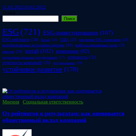
11.02.2022
10.02.2022
Поиск
Поиск
ESG
(721)
ESG-инвестирование
(107)
ESG-рейтинги
(34)
США
(25)
внедрение ESG в компании
(23)
Китай
(20)
возобновляемые источники энергии
(30)
выбросы парниковых газов
(23)
китай
(102)
компании
(82)
европа
(28)
отчетность
(32)
нормативно-правовое регулирование
(17)
отчетность компаний
(35)
регулирование
(19)
устойчивое развитие
(178)
Мнения
/
Социальная ответственность
От рейтингов к результатам: как оценивается
общественный вклад компаний