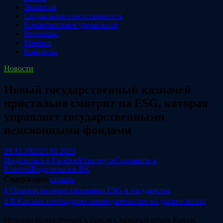
Экология
Социальная ответственность
Корпоративное управление
Интервью
Мнения
Контакты
Новости
Новый государственный казначей
пристально смотрит на ESG, которая
управляет государственными
пенсионными фондами
29.12.2022
23.01.2023
Поделиться в Facebook
Твитнуть
Сохранить в
Pinterest
Поделиться в ВК
Содержание
скрыть
1
Опасности инвестирования ESG в государства
2
В Канзасе необходимо законодательство на уровне штата
Недавно приведенный к присяге казначей штата Канзас