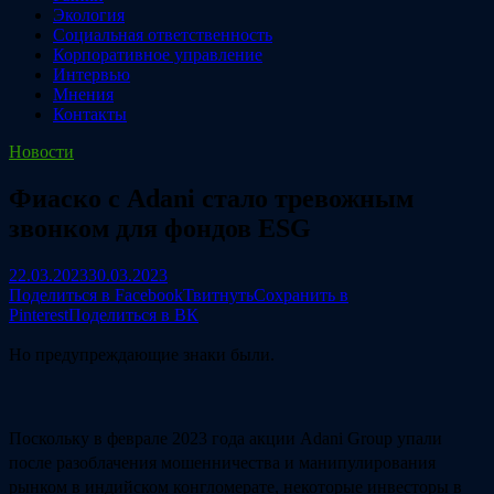
Экология
Социальная ответственность
Корпоративное управление
Интервью
Мнения
Контакты
Новости
Фиаско с Adani стало тревожным
звонком для фондов ESG
22.03.2023
30.03.2023
Поделиться в Facebook
Твитнуть
Сохранить в
Pinterest
Поделиться в ВК
Но предупреждающие знаки были.
Поскольку в феврале 2023 года акции Adani Group упали
после разоблачения мошенничества и манипулирования
рынком в индийском конгломерате, некоторые инвесторы в