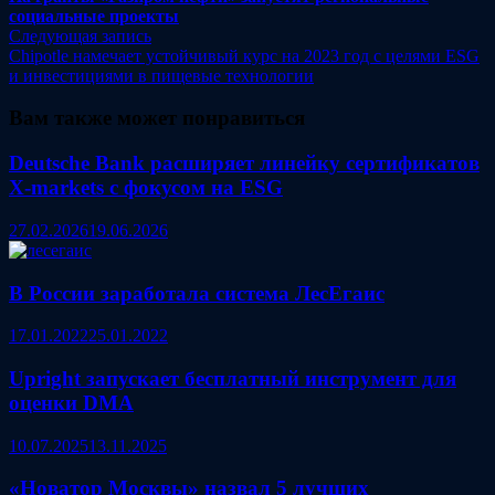
по
социальные проекты
записям
Следующая
Следующая запись
запись:
Chipotle намечает устойчивый курс на 2023 год с целями ESG
и инвестициями в пищевые технологии
Вам также может понравиться
Deutsche Bank расширяет линейку сертификатов
X‑markets с фокусом на ESG
27.02.2026
19.06.2026
В России заработала система ЛесЕгаис
17.01.2022
25.01.2022
Upright запускает бесплатный инструмент для
оценки DMA
10.07.2025
13.11.2025
«Новатор Москвы» назвал 5 лучших