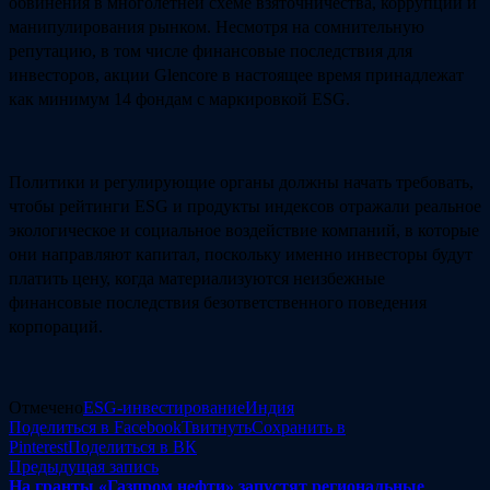
обвинения в многолетней схеме взяточничества, коррупции и
манипулирования рынком. Несмотря на сомнительную
репутацию, в том числе финансовые последствия для
инвесторов, акции Glencore в настоящее время принадлежат
как минимум 14 фондам с маркировкой ESG.
Политики и регулирующие органы должны начать требовать,
чтобы рейтинги ESG и продукты индексов отражали реальное
экологическое и социальное воздействие компаний, в которые
они направляют капитал, поскольку именно инвесторы будут
платить цену, когда материализуются неизбежные
финансовые последствия безответственного поведения
корпораций.
Отмечено
ESG-инвестирование
Индия
Поделиться в Facebook
Твитнуть
Сохранить в
Pinterest
Поделиться в ВК
Навигация
Предыдущая
Предыдущая запись
запись:
На гранты «Газпром нефти» запустят региональные