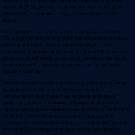
никто из тех, кто наблюдал за непримиримым попранием
окружающей среды и прав человека в течение последнего
десятилетия, не удивляется тому, что она также готовил
книги.
К сожалению — для инвесторов и затронутых сообществ —
MSCI и другие лидеры индустрии инвестирования в ESG не
обратили внимания, что напоминает сообщества и их
сторонников, поднимающих тревогу о Posco, Elbit и десятках
других компаний, которые, как Adani, извлекают выгоду из
Инвестиции ESG, несмотря на деловые связи с военным
режимом Мьянмы.
Некоторые индексы и фонды ESG с опозданием исключили
недвижимость Adani, но включение компаний с
аналогичными проблемами прав человека продолжает
вызывать удивление. Возьмем, к примеру, швейцарскую
горнодобывающую компанию Glencore, которую обвинили в
«крайних злоупотреблениях» и эксплуатации детей в
Демократической Республике Конго, и в прошлом году она
заплатила 1,1 миллиарда долларов, чтобы урегулировать