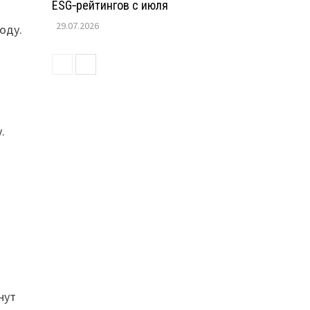
ESG‑рейтингов с июля
29.07.2026
оду.
.
нут