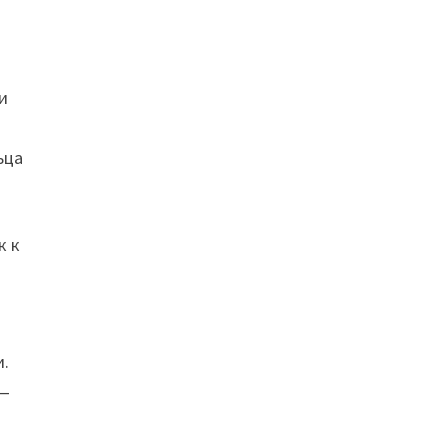
ти
ьца
к к
и.
 —