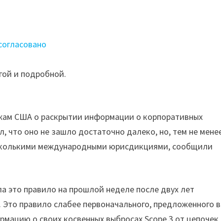
согласовано
гой и подробной.
ржам США о раскрытии информации о корпоративных
, что оно не зашло достаточно далеко, но, тем не мене
есколькими международными юрисдикциями, сообщили
ла это правило на прошлой неделе после двух лет
. Это правило слабее первоначального, предложенного в
рмацию о своих косвенных выбросах Scope 3 от цепочек