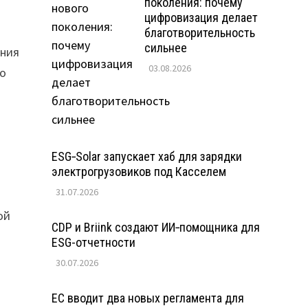
поколения: почему
цифровизация делает
благотворительность
сильнее
ения
03.08.2026
по
ESG‑Solar запускает хаб для зарядки
электрогрузовиков под Касселем
31.07.2026
ой
CDP и Briink создают ИИ‑помощника для
ESG-отчетности
30.07.2026
ЕС вводит два новых регламента для