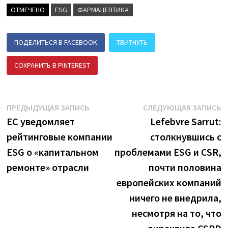
ОТМЕЧЕНО
ESG
ФАРМАЦЕВТИКА
ПОДЕЛИТЬСЯ В FACEBOOK
ТВИТНУТЬ
СОХРАНИТЬ В PINTEREST
ПОДЕЛИТЬСЯ В ВК
Навигация
Предыдущая
С
ПРЕДЫДУЩАЯ ЗАПИСЬ
СЛЕДУЮЩАЯ ЗАПИСЬ
запись:
з
ЕС уведомляет
Lefebvre Sarrut:
по
рейтинговые компании
столкнувшись с
записям
ESG о «капитальном
проблемами ESG и CSR,
ремонте» отрасли
почти половина
европейских компаний
ничего не внедрила,
несмотря на то, что