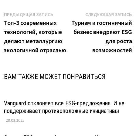
Навигация
Предыдущая
С
ПРЕДЫДУЩАЯ ЗАПИСЬ
СЛЕДУЮЩАЯ ЗАПИСЬ
запись:
з
Топ-3 современных
Туризм и гостиничный
по
технологий, которые
бизнес внедряют ESG
записям
делают металлургию
для роста
экологичной отраслью
возможностей
ВАМ ТАКЖЕ МОЖЕТ ПОНРАВИТЬСЯ
Vanguard отклоняет все ESG-предложения. И не
поддерживает противоположные инициативы
28.03.2025