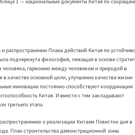
аблице 1 — национальные документы Китая по сокраще
и и распространении Плана действий Китая по устойчив
) была подчеркнута философия, лежащая в основе страте
а человека, гармонию между человеком и природой в
е в качестве основной цели, улучшение качества жизни
льные инновации постоянно способствуют координации
нтоспособность Китая. И вместе с тем закладывают
ли третьего этапа.
 распространению о реализации Китаем Повестки дня в
года. План строительства демонстрационной зоны