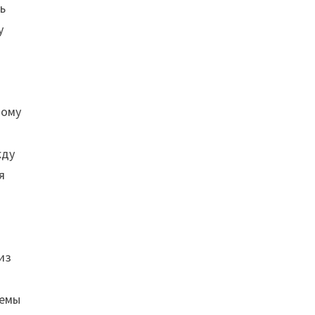
ь
у
тому
жду
я
из
лемы