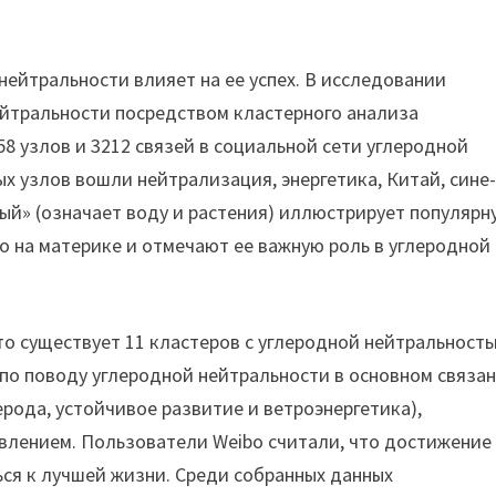
ейтральности влияет на ее успех. В исследовании
йтральности посредством кластерного анализа
 узлов и 3212 связей в социальной сети углеродной
х узлов вошли нейтрализация, энергетика, Китай, сине
ый» (означает воду и растения) иллюстрирует популярн
 на материке и отмечают ее важную роль в углеродной
о существует 11 кластеров с углеродной нейтральность
по поводу углеродной нейтральности в основном связан
рода, устойчивое развитие и ветроэнергетика),
авлением. Пользователи Weibo считали, что достижение
ся к лучшей жизни. Среди собранных данных