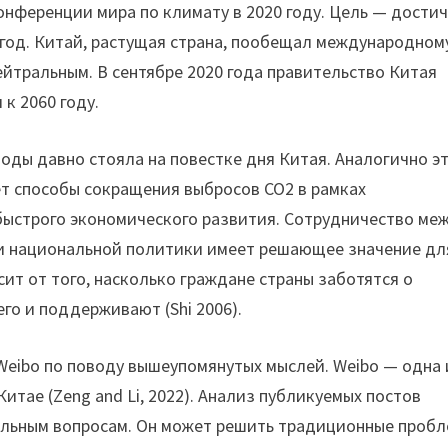
нференции мира по климату в 2020 году. Цель — достич
0 год. Китай, растущая страна, пообещал международном
нейтральным. В сентябре 2020 года правительство Китая
к 2060 году.
воды давно стояла на повестке дня Китая. Аналогично э
ет способы сокращения выбросов CO2 в рамках
ыстрого экономического развития. Сотрудничество ме
и национальной политики имеет решающее значение дл
ит от того, насколько граждане страны заботятся о
го и поддерживают (Shi 2006).
Weibo по поводу вышеупомянутых мыслей. Weibo — одна 
итае (Zeng and Li, 2022). Анализ публикуемых постов
альным вопросам. Он может решить традиционные проб