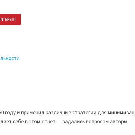
INTEREST
ПОДЕЛИТЬСЯ В ВК
альности
60 году и применил различные стратегии для минимиза
тдает себе в этом отчет — задались вопросом авторы