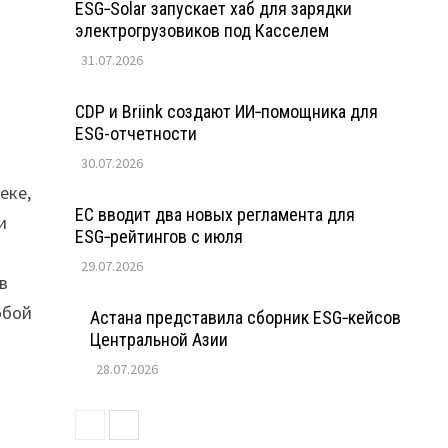
ESG‑Solar запускает хаб для зарядки
электрогрузовиков под Касселем
31.07.2026
CDP и Briink создают ИИ‑помощника для
ESG-отчетности
30.07.2026
еке,
ЕС вводит два новых регламента для
и
ESG‑рейтингов с июля
29.07.2026
в
обой
Астана представила сборник ESG‑кейсов
Центральной Азии
28.07.2026