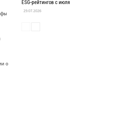
ESG‑рейтингов с июля
29.07.2026
афы
м
ии о