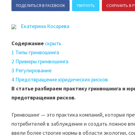
ПОДЕЛИТЬСЯ В FACEBOOK
ТВИТНУТЬ
СОХРАНИТЬ В P
Екатерина Косарева
Содержание
скрыть
1
Типы гринвошинга
2
Примеры гринвошинга
3
Регулирование
4
Предотвращение юридических рисков
В статье разбираем практику гринвошинга и юр
предотвращения рисков.
Гринвошинг — это практика компаний, которые пре
потребителей в заблуждение и создать ложное впе
ввели более строгие нормы в области экологии, с