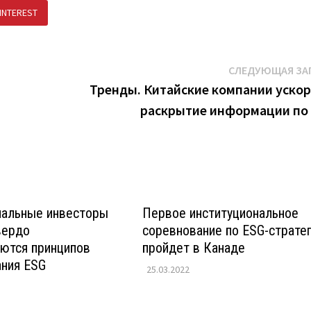
INTEREST
ПОДЕЛИТЬСЯ В ВК
СЛЕДУЮЩАЯ ЗА
Тренды. Китайские компании уско
раскрытие информации по
нальные инвесторы
Первое институциональное
вердо
соревнование по ESG-страте
ются принципов
пройдет в Канаде
ания ESG
25.03.2022