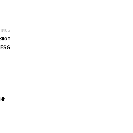
Следующая
ПИСЬ
запись:
ряют
 ESG
гии