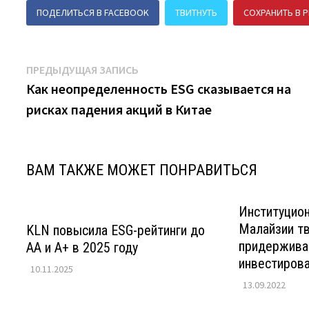
ПОДЕЛИТЬСЯ В FACEBOOK
ТВИТНУТЬ
СОХРАНИТЬ В P
Навигация
Предыдущая
ПРЕДЫДУЩАЯ ЗАПИСЬ
запись:
Как неопределенность ESG сказывается на
по
рисках падения акций в Китае
записям
ВАМ ТАКЖЕ МОЖЕТ ПОНРАВИТЬСЯ
Институцио
Малайзии т
KLN повысила ESG-рейтинги до
придержива
AA и A+ в 2025 году
инвестиров
10.11.2025
13.09.2022