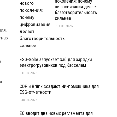
поколения: почему
цифровизация делает
благотворительность
сильнее
03.08.2026
ния.
тных
ESG‑Solar запускает хаб для зарядки
в
электрогрузовиков под Касселем
31.07.2026
я
CDP и Briink создают ИИ‑помощника для
ESG-отчетности
30.07.2026
ЕС вводит два новых регламента для