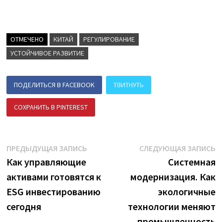
ОТМЕЧЕНО
КИТАЙ
РЕГУЛИРОВАНИЕ
УСТОЙЧИВОЕ РАЗВИТИЕ
ПОДЕЛИТЬСЯ В FACEBOOK
ТВИТНУТЬ
СОХРАНИТЬ В PINTEREST
ПОДЕЛИТЬСЯ В ВК
Навигация
Предыдущая
С
ПРЕДЫДУЩАЯ ЗАПИСЬ
СЛЕДУЮЩАЯ ЗАПИСЬ
запись:
з
Как управляющие
Системная
по
активами готовятся к
модернизация. Как
записям
ESG инвестированию
экологичные
сегодня
технологии меняют
промышленность