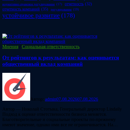
отчетность
(32)
нормативно-правовое регулирование
(17)
отчетность компаний
(35)
регулирование
(19)
устойчивое развитие
(178)
Мнения
/
Социальная ответственность
От рейтингов к результатам: как оценивается
общественный вклад компаний
Автор:
admin
07.08.2026
07.08.2026
Автор — Николай Стотыка, Генеральный директор Lindaily
Подход к оценке ответственности бизнеса меняется.
Благотворительные и социальные проекты по-прежнему
имеют значение, однако ими все не ограничивается. На…