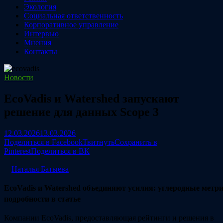
Экология
Социальная ответственность
Корпоративное управление
Интервью
Мнения
Контакты
Новости
EcoVadis и Watershed запускают
решение для данных Scope 3
12.03.2026
13.03.2026
Поделиться в Facebook
Твитнуть
Сохранить в
Pinterest
Поделиться в ВК
Наталья Батыева
EcoVadis и Watershed объединяют усилия: углеродные метри
подробности в статье
Компании EcoVadis, предоставляющая рейтинги и решения в