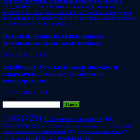
На гранты «Газпром нефти» запустят
региональные социальные проекты
21.03.2023
22.03.2023
Deloitte/Tufts: 80% глобальных инвесторов
теперь имеют политику устойчивого
инвестирования
10.04.2024
11.04.2024
Поиск
Поиск
ESG
(721)
ESG-инвестирование
(107)
ESG-рейтинги
(34)
США
(25)
внедрение ESG в компании
(23)
Китай
(20)
возобновляемые источники энергии
(30)
выбросы парниковых газов
(23)
китай
(102)
компании
(82)
европа
(28)