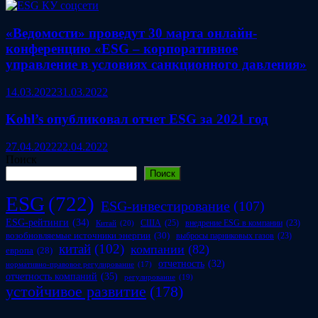
«Ведомости» проведут 30 марта онлайн-
конференцию «ESG – корпоративное
управление в условиях санкционного давления»
14.03.2022
31.03.2022
Kohl’s опубликовал отчет ESG за 2021 год
27.04.2022
22.04.2022
Поиск
Поиск
ESG
(722)
ESG-инвестирование
(107)
ESG-рейтинги
(34)
США
(25)
внедрение ESG в компании
(23)
Китай
(20)
возобновляемые источники энергии
(30)
выбросы парниковых газов
(23)
китай
(102)
компании
(82)
европа
(28)
отчетность
(32)
нормативно-правовое регулирование
(17)
отчетность компаний
(35)
регулирование
(19)
устойчивое развитие
(178)