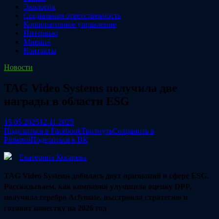
Экология
Социальная ответственность
Корпоративное управление
Интервью
Мнения
Контакты
Новости
TAG Video Systems получила две
награды в области ESG
15.05.2025
12.11.2025
Поделиться в Facebook
Твитнуть
Сохранить в
Pinterest
Поделиться в ВК
Екатерина Косарева
TAG Video Systems добилась двух признаний в сфере ESG.
Рассказываем, как компания улучшила оценку DPP,
получила серебро Aclymate, выстроила стратегию и
готовит повестку на 2026 год