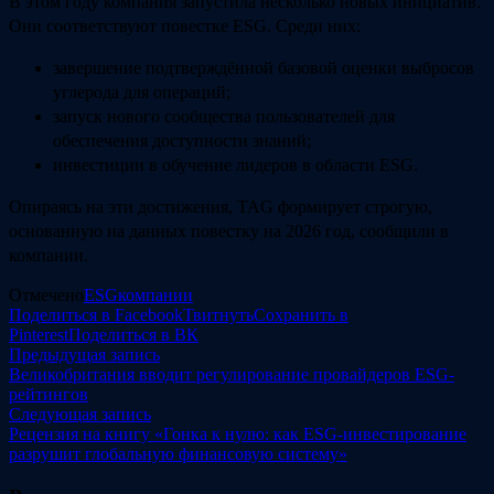
В этом году компания запустила несколько новых инициатив.
Они соответствуют повестке ESG. Среди них:
завершение подтверждённой базовой оценки выбросов
углерода для операций;
запуск нового сообщества пользователей для
обеспечения доступности знаний;
инвестиции в обучение лидеров в области ESG.
Опираясь на эти достижения, TAG формирует строгую,
основанную на данных повестку на 2026 год, сообщили в
компании.
Отмечено
ESG
компании
Поделиться в Facebook
Твитнуть
Сохранить в
Pinterest
Поделиться в ВК
Навигация
Предыдущая
Предыдущая запись
запись:
Великобритания вводит регулирование провайдеров ESG-
по
рейтингов
записям
Следующая
Следующая запись
запись:
Рецензия на книгу «Гонка к нулю: как ESG-инвестирование
разрушит глобальную финансовую систему»