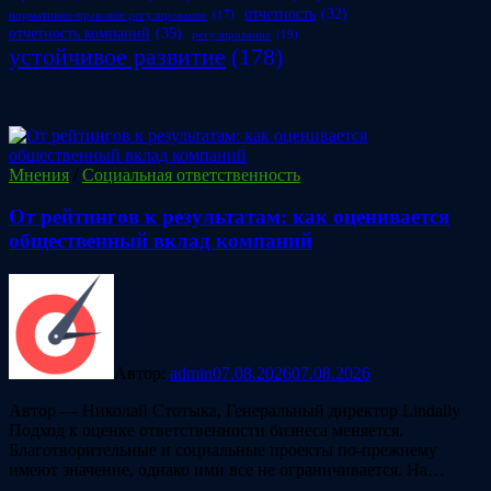
отчетность
(32)
нормативно-правовое регулирование
(17)
отчетность компаний
(35)
регулирование
(19)
устойчивое развитие
(178)
Мнения
/
Социальная ответственность
От рейтингов к результатам: как оценивается
общественный вклад компаний
Автор:
admin
07.08.2026
07.08.2026
Автор — Николай Стотыка, Генеральный директор Lindaily
Подход к оценке ответственности бизнеса меняется.
Благотворительные и социальные проекты по-прежнему
имеют значение, однако ими все не ограничивается. На…