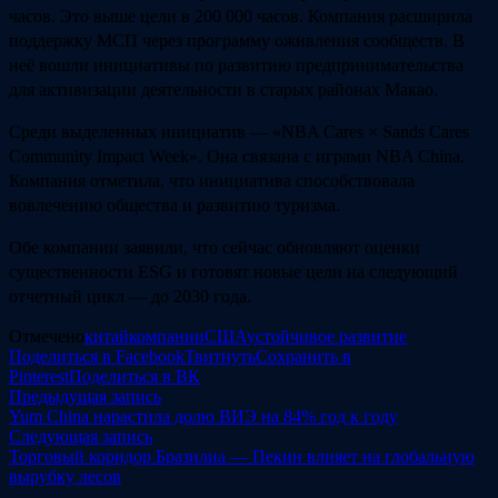
часов. Это выше цели в 200 000 часов. Компания расширила
поддержку МСП через программу оживления сообществ. В
неё вошли инициативы по развитию предпринимательства
для активизации деятельности в старых районах Макао.
Среди выделенных инициатив — «NBA Cares × Sands Cares
Community Impact Week». Она связана с играми NBA China.
Компания отметила, что инициатива способствовала
вовлечению общества и развитию туризма.
Обе компании заявили, что сейчас обновляют оценки
существенности ESG и готовят новые цели на следующий
отчетный цикл — до 2030 года.
Отмечено
китай
компании
США
устойчивое развитие
Поделиться в Facebook
Твитнуть
Сохранить в
Pinterest
Поделиться в ВК
Навигация
Предыдущая
Предыдущая запись
запись:
Yum China нарастила долю ВИЭ на 84% год к году
по
Следующая
Следующая запись
записям
запись:
Торговый коридор Бразилиа — Пекин влияет на глобальную
вырубку лесов