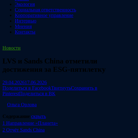
Экология
Социальная ответственность
Корпоративное управление
Интервью
Мнения
Контакты
Новости
LVS и Sands China отметили
достижения за ESG-пятилетку
29.04.2026
17.06.2026
Поделиться в Facebook
Твитнуть
Сохранить в
Pinterest
Поделиться в ВК
Ольга Орлова
Содержание
скрыть
1
Направление «Планета»
2
Отчёт Sands China