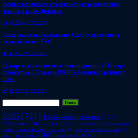
Gecina развивает студенческую резиденцию
YouFirst в Ла‑Дефансе
24.02.2026
19.06.2026
Американская компания CECO выпустила
первый отчет ESG
06.06.2022
27.05.2022
Центр экологического мониторинга «Помор»
совместно с Союзом BRIES посчитал рейтинг
ESG
28.02.2022
28.02.2022
Поиск
Поиск
ESG
(721)
ESG-инвестирование
(107)
ESG-рейтинги
(34)
США
(25)
внедрение ESG в компании
(23)
Китай
(20)
возобновляемые источники энергии
(30)
выбросы парниковых газов
(23)
китай
(102)
компании
(82)
европа
(28)