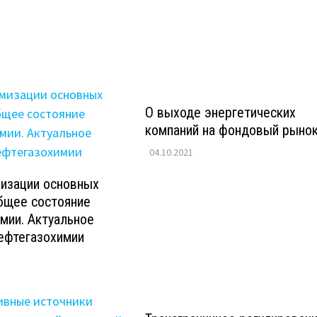
О выходе энергетических
компаний на фондовый рыно
04.10.2021
мизации основных
бщее состояние
мии. Актуальное
ефтегазохимии