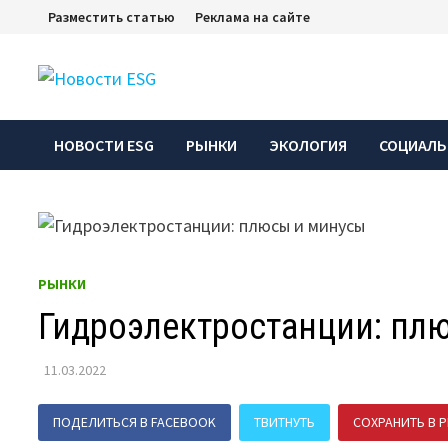
Перейти
Разместить статью
Реклама на сайте
к
содержимому
НОВОСТИ ESG
РЫНКИ
ЭКОЛОГИЯ
СОЦИАЛЬ
РЫНКИ
Гидроэлектростанции: пл
11.03.2022
ПОДЕЛИТЬСЯ В FACEBOOK
ТВИТНУТЬ
СОХРАНИТЬ В P