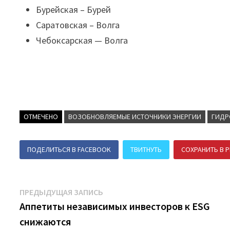
Бурейская – Бурей
Саратовская – Волга
Чебоксарская — Волга
ОТМЕЧЕНО
ВОЗОБНОВЛЯЕМЫЕ ИСТОЧНИКИ ЭНЕРГИИ
ГИДР
ПОДЕЛИТЬСЯ В FACEBOOK
ТВИТНУТЬ
СОХРАНИТЬ В P
Навигация
Предыдущая
ПРЕДЫДУЩАЯ ЗАПИСЬ
запись:
Аппетиты независимых инвесторов к ESG
по
снижаются