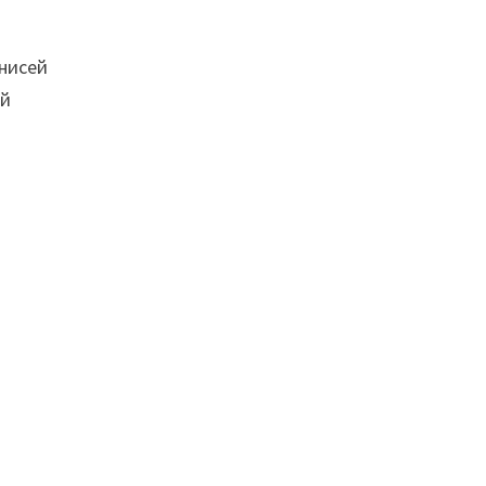
нисей
ей