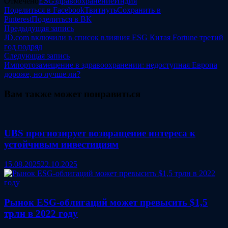
Отмечено
ESG
здравоохранение
Индия
Поделиться в Facebook
Твитнуть
Сохранить в
Pinterest
Поделиться в ВК
Навигация
Предыдущая
Предыдущая запись
запись:
JD.com включили в список влияния ESG Китая Fortune третий
по
год подряд
записям
Следующая
Следующая запись
запись:
Импортозамещение в здравоохранении: недоступная Европа
дороже, но лучше ли?
Вам также может понравиться
UBS прогнозирует возвращение интереса к
устойчивым инвестициям
15.08.2025
22.10.2025
Рынок ESG-облигаций может превысить $1,5
трлн в 2022 году