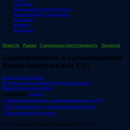
Экология
Социальная ответственность
Корпоративное управление
Интервью
Мнения
Контакты
Новости
/
Рынки
/
Социальная ответственность
/
Экология
Здоровая планета: в здравоохранении
Индии наметился рост ESG
06.06.2024
14.08.2024
Поделиться в Facebook
Твитнуть
Сохранить в
Pinterest
Поделиться в ВК
Содержание
скрыть
1
Принятие принципов, ориентированных на ESG
2
ESG-инициативы в здравоохранении Индии
3
Перспективы на будущее
Индустрия здравоохранения развивается, чтобы