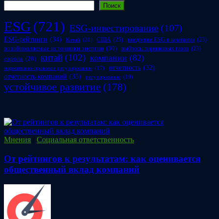
Поиск
ESG
(721)
ESG-инвестирование
(107)
ESG-рейтинги
(34)
США
(25)
внедрение ESG в компании
(23)
Китай
(20)
возобновляемые источники энергии
(30)
выбросы парниковых газов
(23)
китай
(102)
компании
(82)
европа
(28)
отчетность
(32)
нормативно-правовое регулирование
(17)
отчетность компаний
(35)
регулирование
(19)
устойчивое развитие
(178)
Мнения
/
Социальная ответственность
От рейтингов к результатам: как оценивается
общественный вклад компаний