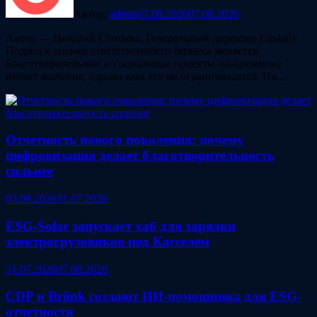
Автор:
admin
07.08.2026
07.08.2026
Автор — Николай Стотыка, Генеральный директор Lindaily
Подход к оценке ответственности бизнеса меняется.
Благотворительные и социальные проекты по-прежнему
имеют значение, однако ими все не ограничивается. На…
Отчетность нового поколения: почему
цифровизация делает благотворительность
сильнее
03.08.2026
31.07.2026
ESG‑Solar запускает хаб для зарядки
электрогрузовиков под Касселем
31.07.2026
07.08.2026
CDP и Briink создают ИИ‑помощника для ESG-
отчетности