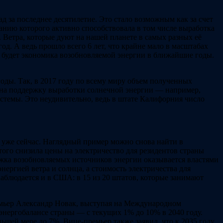
 за последнее десятилетие. Это стало возможным как за счет
анию которого активно способствовала в том числе выработка
Ветра, которые дуют на нашей планете в самых разных её
год. А ведь прошло всего 6 лет, что крайне мало в масштабах
й будет экономика возобновляемой энергии в ближайшие годы.
оды. Так, в 2017 году по всему миру объем полученных
ы на поддержку выработки солнечной энергии — например,
стемы. Это неудивительно, ведь в штате Калифорния число
 уже сейчас. Наглядный пример можно снова найти в
ого снизила цены на электричество для резидентов страны
ержка возобновляемых источников энергии оказывается властями
нергией ветра и солнца, а стоимость электричества для
 наблюдается и в США: в 15 из 20 штатов, которые занимают
ремьер Александр Новак, выступая на Международном
энергобалансе страны — с текущих 1% до 10% в 2040 году.
шей мере до 7%. Вице-премьер также заявил, что к 2035 году