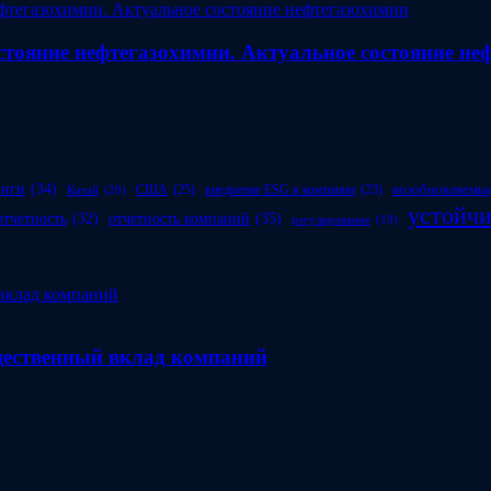
стояние нефтегазохимии. Актуальное состояние не
инги
(34)
возобновляемые
США
(25)
внедрение ESG в компании
(23)
Китай
(20)
устойчи
отчетность компаний
(35)
отчетность
(32)
регулирование
(19)
бщественный вклад компаний