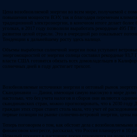
Цена возобновляемой энергии во всем мире, получаемой с пом
повышения мощности ВЭУ, так и благодаря переменам климата 
традиционной электроэнергии, в конечном итоге делает более
уголках, в 2017 году позволили выработать рекордные 495 ГВт э
развития целой отрасли. Это в очередной раз показывает поте
Тенденции к дальнейшему росту здесь налицо.
Объемы выработки солнечной энергии пока уступают ветровым, 
энергомощностей от энергии солнца составил рекордные 93,7
власти США готовятся обязать всех домовладельцев в Калифор
солнечных дней в году достигает трехсот.
Возобновляемые источники энергии и оптовый рынок энергетик
Скандинавии — Дания, имеющая самую высокую в мире долю эне
настолько, что без учета налогов и сборов они являются одни
скандинавских стран, можно прогнозировать, что к 2030 году 
граждан этих стран станет столь мала, что учет её расходован
первые позиции на рынке солнечно-ветровой энергии, цены на 
Теперь поговорим о том, как обстоят дела с возобновляемыми 
финансовом конгрессе, рассказал, что Россия планирует в 10 
Немалый процент в настоящее время приходится на долю угольн