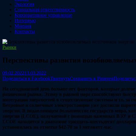
Экология
Социальная ответственность
Корпоративное управление
Интервью
Мнения
Контакты
Рынки
Перспективы развития возобновляемых 
09.02.2022
13.03.2022
Поделиться в Facebook
Твитнуть
Сохранить в Pinterest
Поделитьс
На сегодняшний день больше нет факторов, которые долгое
розничном рынке. Этому в равной мере способствуют быстр
интеграции энергосетей в существующие системы и то, за с
Ветровые и солнечные электростанции уже достигли парит
энергии. В подавляющем большинстве государств мира, ко
энергии (LCOE), получаемой с помощью наземных ВЭУ и СЭ
LCOE находится в диапазоне тридцать-шестьдесят долларов
установилась на отметке $42-78 за 1 мегаватт-час.