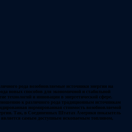
зличного рода возобновляемые источники энергии на
рода новых способов для экономичной и стабильной
тие технологий и инновации в энергетической сфере.
 отношению к различного рода традиционным источникам
сидированная нормированная стоимость возобновляемой
ергии. Так, в Соединенных Штатах Америки показатель
рый является самым доступным ископаемым топливом,