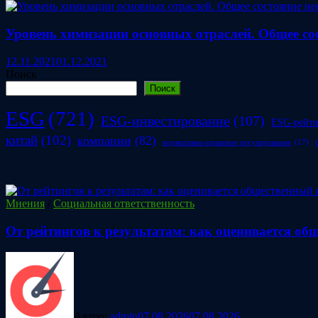
Уровень химизации основных отраслей. Общее со
12.11.2021
01.12.2021
Поиск
Поиск
ESG
(721)
ESG-инвестирование
(107)
ESG-рейт
китай
(102)
компании
(82)
нормативно-правовое регулирование
(17)
Мнения
/
Социальная ответственность
От рейтингов к результатам: как оценивается о
Автор:
admin
07.08.2026
07.08.2026