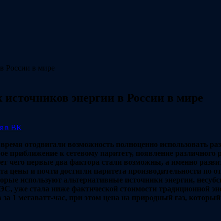
источников энергии в России в мире
я в ВК
 время отодвигали возможность полноценно использовать ра
ое приближение к сетевому паритету, появление различного 
чет чего первые два фактора стали возможны, а именно разви
ета цены и почти достигли паритета производительности по
торые используют альтернативные источники энергии, несуб
С, уже стала ниже фактической стоимости традиционной эн
 за 1 мегаватт-час, при этом цена на природный газ, кото