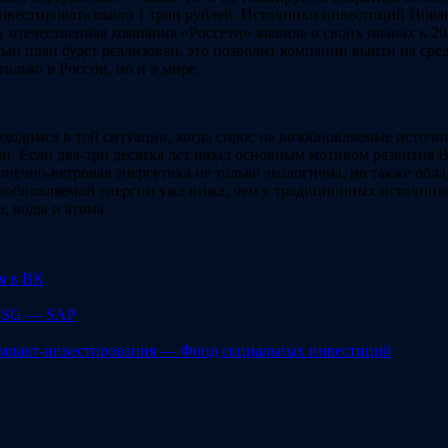
вестировать около 1 трлн рублей. Источники инвестиций Новак 
ду отечественная компания «Россети» заявила о своих планах к
енный план будет реализован, это позволит компании выйти на с
олько в России, но и в мире.
аходимся в той ситуации, когда спрос на возобновляемые источ
ли. Если два-три десятка лет назад основным мотивом развития
ечно-ветровая энергетика не только экологична, но также обла
зобновляемой энергии уже ниже, чем у традиционных источников
, воды и атома.
я в ВК
 ESG — SAP
 импакт-инвестирования — Фонд социальных инвестиций