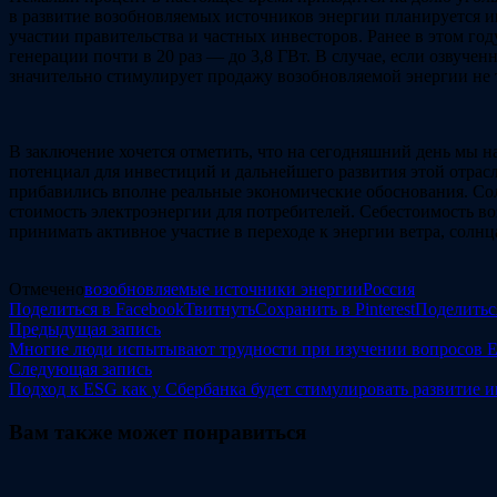
в развитие возобновляемых источников энергии планируется ин
участии правительства и частных инвесторов. Ранее в этом го
генерации почти в 20 раз — до 3,8 ГВт. В случае, если озвуч
значительно стимулирует продажу возобновляемой энергии не т
В заключение хочется отметить, что на сегодняшний день мы н
потенциал для инвестиций и дальнейшего развития этой отрас
прибавились вполне реальные экономические обоснования. Солн
стоимость электроэнергии для потребителей. Себестоимость во
принимать активное участие в переходе к энергии ветра, солнца
Отмечено
возобновляемые источники энергии
Россия
Поделиться в Facebook
Твитнуть
Сохранить в Pinterest
Поделитьс
Навигация
Предыдущая
Предыдущая запись
запись:
Многие люди испытывают трудности при изучении вопросов
по
Следующая
Следующая запись
записям
запись:
Подход к ESG как у Сбербанка будет стимулировать развитие
Вам также может понравиться