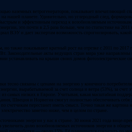
ощью наземных ветрогенераторов, показывает впечатляющий спад
на нашей планете. Удивительно, но углеродный след, формиров
 быстрым и эффективным переход к возобновляемым источникам. 
нергии, это почти в 2,5 раза больше, чем по статистике на 2011 
нциал ВЭУ и дает экспертам возможность спрогнозировать, како
но также показывают кратный рост на отрезке с 2011 по 2017 г
 ГВт. Законодательные акты ведущих стран мира уже направлен
нии устанавливать на крыши своих домов фотоэлектрические си
и тесно связаны с ценами на энергию у конечного потребителя
ргии, вырабатываемой за счет солнца и ветра (53%), за счет эт
ми из самых низких в Европе. Учитывая, какая масштабная подд
Дания, Швеция и Норвегия смогут полностью обеспечивать себя э
ия по счетчикам перестанет иметь смысл. Точно такая же картина
электричество заметно ниже, чем в целом по стране.
источниками энергии у нас в стране. 30 июня 2021 года вице-п
раз увеличить долю возобновляемых источников энергии в общем 
ой переработки — около 15%. Её планируется сократить по мень