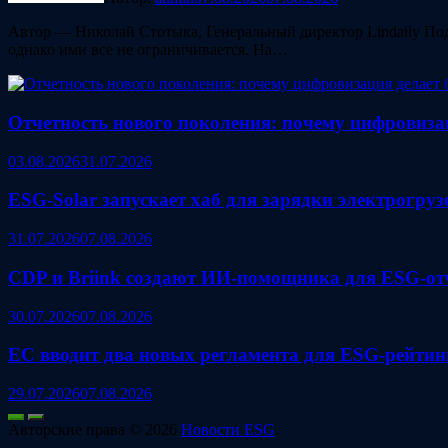
Автор — Николай Стотыка, Генеральный директор Lindaily Под
однако ими все не ограничивается. На…
Отчетность нового поколения: почему цифровиза
03.08.2026
31.07.2026
ESG‑Solar запускает хаб для зарядки электрогру
31.07.2026
07.08.2026
CDP и Briink создают ИИ‑помощника для ESG-от
30.07.2026
07.08.2026
ЕС вводит два новых регламента для ESG‑рейтин
29.07.2026
07.08.2026
Авторские права © 2026
Новости ESG
.