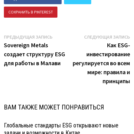
СОХРАНИТЬ В PINTEREST
ПОДЕЛИТЬСЯ В ВК
Навигация
Предыдущая
С
ПРЕДЫДУЩАЯ ЗАПИСЬ
СЛЕДУЮЩАЯ ЗАПИСЬ
запись:
з
Sovereign Metals
Как ESG-
по
создает структуру ESG
инвестирование
записям
для работы в Малави
регулируется во всем
мире: правила и
принципы
ВАМ ТАКЖЕ МОЖЕТ ПОНРАВИТЬСЯ
Глобальные стандарты ESG открывают новые
задачи и возможности в Китае