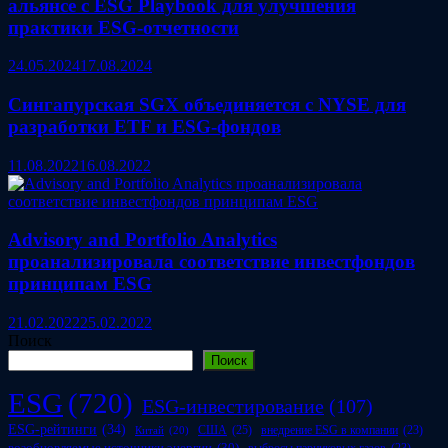
альянсе с ESG Playbook для улучшения
практики ESG-отчетности
24.05.2024
17.08.2024
Сингапурская SGX объединяется с NYSE для
разработки ETF и ESG-фондов
11.08.2022
16.08.2022
Advisory and Portfolio Analytics
проанализировала соответствие инвестфондов
принципам ESG
21.02.2022
25.02.2022
Поиск
Поиск
ESG
(720)
ESG-инвестирование
(107)
ESG-рейтинги
(34)
США
(25)
внедрение ESG в компании
(23)
Китай
(20)
возобновляемые источники энергии
(30)