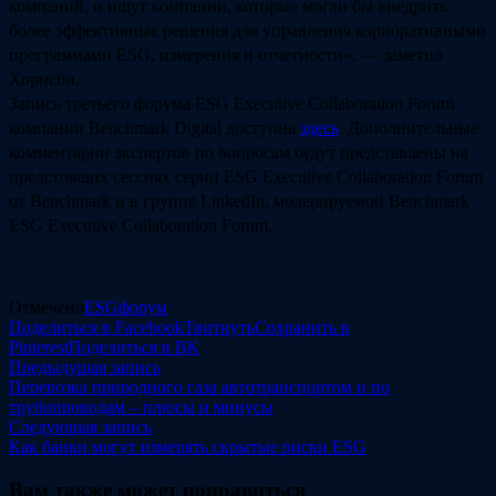
компаний, и ищут компании, которые могли бы внедрить
более эффективные решения для управления корпоративными
программами ESG, измерения и отчетности», — заметил
Хорнсби.
Запись третьего форума ESG Executive Collaboration Forum
компании Benchmark Digital доступна
здесь
. Дополнительные
комментарии экспертов по вопросам будут представлены на
предстоящих сессиях серии ESG Executive Collaboration Forum
от Benchmark и в группе LinkedIn, модерируемой Benchmark
ESG Executive Collaboration Forum.
Отмечено
ESG
форум
Поделиться в Facebook
Твитнуть
Сохранить в
Pinterest
Поделиться в ВК
Навигация
Предыдущая
Предыдущая запись
запись:
Перевозка природного газа автотранспортом и по
по
трубопроводам – плюсы и минусы
записям
Следующая
Следующая запись
запись:
Как банки могут измерять скрытые риски ESG
Вам также может понравиться