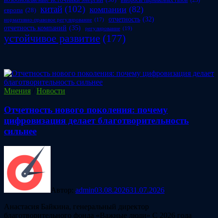
выбросы парниковых газов
(23)
китай
(102)
компании
(82)
европа
(28)
отчетность
(32)
нормативно-правовое регулирование
(17)
отчетность компаний
(35)
регулирование
(19)
устойчивое развитие
(177)
Мнения
/
Новости
Отчетность нового поколения: почему
цифровизация делает благотворительность
сильнее
Автор:
admin
03.08.2026
31.07.2026
Анастасия Байкина, генеральный директор
благотворительного фонда «Важные люди» С 2026 года