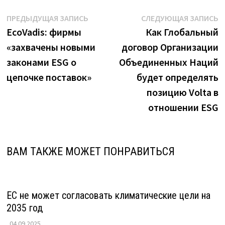
Навигация
Предыдущая
С
ПРЕДЫДУЩАЯ ЗАПИСЬ
СЛЕДУЮЩАЯ ЗАПИСЬ
запись:
з
EcoVadis: фирмы
Как Глобальный
по
«захвачены новыми
договор Организации
записям
законами ESG о
Объединенных Наций
цепочке поставок»
будет определять
позицию Volta в
отношении ESG
ВАМ ТАКЖЕ МОЖЕТ ПОНРАВИТЬСЯ
ЕС не может согласовать климатические цели на
2035 год
04.09.2025