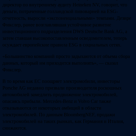
директор по внутреннему аудиту Heineken NV, говорит, что
деньги, потраченные голландской пивоварней на ESG-
отчетность, выросли «экспоненциальными» темпами. Дезире
Фикслер, ранее возглавлявшая устойчивое развитие
инвестиционного подразделения DWS Deutsche Bank AG, а
затем ставшая высокопоставленным осведомителем, теперь
осуждает европейские правила ESG в социальных сетях.
«Большинство компаний просто задыхаются от объема сбора
данных, который им приходится выполнять», — сказал
Фикслер.
В то время как ЕС поощряет электромобили, инвесторы
Porsche AG недавно призвали производителя роскошных
автомобилей замедлить продвижение электромобилей,
опасаясь прибыли. Mercedes-Benz и Volvo Car также
отказываются от некоторых амбиций в области
электромобилей. По данным BloombergNEF, продажи
электромобилей на таких рынках, как Германия и Италия,
снижаются.