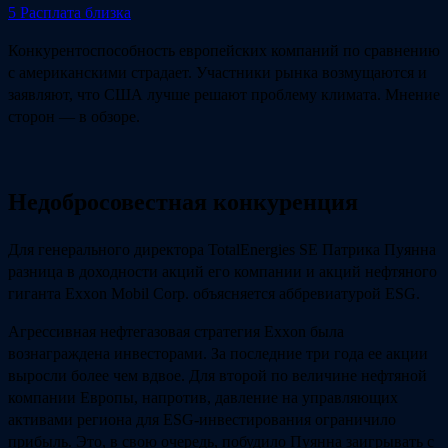
5
Расплата близка
Конкурентоспособность европейских компаний по сравнению
с американскими страдает. Участники рынка возмущаются и
заявляют, что США лучше решают проблему климата. Мнение
сторон — в обзоре.
Недобросовестная конкуренция
Для генерального директора TotalEnergies SE Патрика Пуянна
разница в доходности акций его компании и акций нефтяного
гиганта Exxon Mobil Corp. объясняется аббревиатурой ESG.
Агрессивная нефтегазовая стратегия Exxon была
вознаграждена инвесторами. За последние три года ее акции
выросли более чем вдвое. Для второй по величине нефтяной
компании Европы, напротив, давление на управляющих
активами региона для ESG-инвестирования ограничило
прибыль. Это, в свою очередь, побудило Пуянна заигрывать с