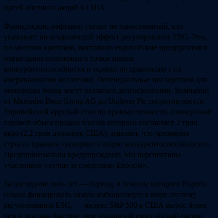
идеей листинга акций в США.
Французский нефтяной гигант не единственный, кто
указывает на искажающий эффект регулирования ESG. Это,
по мнению критиков, поставило европейские предприятия в
невыгодное положение с точки зрения
конкурентоспособности и оценки по сравнению с их
американскими коллегами. Потенциальные последствия для
экономики блока могут оказаться долгосрочными. Компании
от Mercedes-Benz Group AG до Unilever Plc сопротивляются.
Европейский круглый стол по промышленности, совокупный
годовой объем продаж членов которого составляет 2 трлн
евро (2,2 трлн долларов США), заявляет, что чрезмерно
строгие правила «ускоряют потерю конкурентоспособности».
Предприниматели предупреждают, что перспективы
участников «лучше за пределами Европы».
За последние пять лет — период, в течение которого Европа
начала формировать самую амбициозную в мире систему
регулирования ESG, — индекс S&P 500 в США вырос более
чем в два раза быстрее, чем эталонный европейский индекс