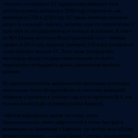
«Зеленое соглашение» ЕС юридически обязывает блок
достичь нулевых выбросов к 2050 году, сократив их как
минимум на 55% к 2030 году. ЕС также пообещал вложить
деньги в «зеленый» переход, включая план по привлечению 1
трлн евро от государственных и частные источники. В ответ
на IRA Европа запустила Индустриальный план «Зеленая
сделка» в 2023 году, выделив примерно 270 млрд долларов из
существующих фондов ЕС. Блок также распределяет
миллиарды между государствами-членами со своего
новаторского углеродного рынка для решения проблем
климата.
Но привлекательность американской программы поглощает
инвестиции: более 60 европейских и азиатских компаний
объявили о проектах в течение года после принятия IRA, как
показал анализ Bank of America Global Research.
«Многие корпорации нашли эту схему очень
привлекательной, очень эффективной и очень быстрой в
реализации по сравнению с Европой, где иногда дела обстоят
немного медленнее», — сказал Панос Серетис, руководитель