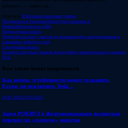
работает», — заявил он.
Отмечено
ESG
бизнес
европа
регулятор
Поделиться в Facebook
Твитнуть
Сохранить в
Pinterest
Поделиться в ВК
Навигация
Предыдущая
Предыдущая запись
запись:
Northvolt продает участок по производству аккумуляторов и
по
сокращает рабочую силу
записям
Следующая
Следующая запись
запись:
Euronext запускает новый инструмент сравнительного анализа
ESG
Вам также может понравиться
Как индекс устойчивости может сохранить
Exxon, но исключить Tesla…
26.05.2022
25.05.2022
Завод РОКВУЛ в Железнодорожном полностью
перешел на «зеленую» энергию