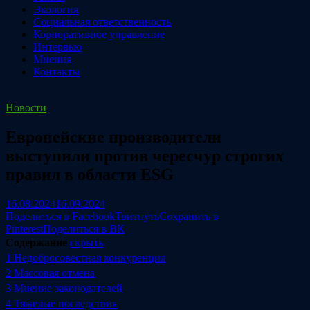
Экология
Социальная ответственность
Корпоративное управление
Интервью
Мнения
Контакты
Новости
Европейские производители
выступили против чересчур строгих
правил в области ESG
16.08.2024
16.09.2024
Поделиться в Facebook
Твитнуть
Сохранить в
Pinterest
Поделиться в ВК
Содержание
скрыть
1
Недобросовестная конкуренция
2
Массовая отмена
3
Мнение законодателей
4
Тяжелые последствия