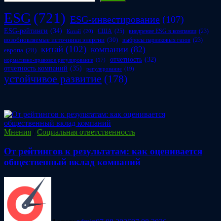
ESG
(721)
ESG-инвестирование
(107)
ESG-рейтинги
(34)
США
(25)
внедрение ESG в компании
(23)
Китай
(20)
возобновляемые источники энергии
(30)
выбросы парниковых газов
(23)
китай
(102)
компании
(82)
европа
(28)
отчетность
(32)
нормативно-правовое регулирование
(17)
отчетность компаний
(35)
регулирование
(19)
устойчивое развитие
(178)
Мнения
/
Социальная ответственность
От рейтингов к результатам: как оценивается
общественный вклад компаний