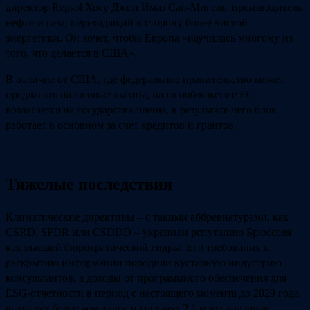
директор Repsol Хосу Джон Имаз Сан-Мигель, производитель
нефти и газа, переходящий в сторону более чистой
энергетики. Он хочет, чтобы Европа «научилась многому из
того, что делается в США».
В отличие от США, где федеральное правительство может
предлагать налоговые льготы, налогообложение ЕС
возлагается на государства-члены, в результате чего блок
работает в основном за счет кредитов и грантов.
Тяжелые последствия
Климатические директивы – с такими аббревиатурами, как
CSRD, SFDR или CSDDD – укрепили репутацию Брюсселя
как высшей бюрократической гидры. Его требования к
раскрытию информации породили кустарную индустрию
консультантов, а доходы от программного обеспечения для
ESG-отчетности в период с настоящего момента до 2029 года
вырастут более чем вдвое и составят 2,1 млрд долларов.