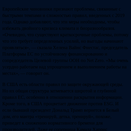
Европейские чиновники признают проблемы, связанные с
быстрыми темпами и сложностью правил, введенных с 2019
года. Однако добавляют, что эти меры необходимы, чтобы
избежать двойного кризиса климата и биоразнообразия.
«Очевидно, что существуют краткосрочные проблемы, потому
что это требует определенных усилий, но выгоды начинают
проявляться», — сказала Хелена Вайнс Фиестас, председатель
Платформы ЕС по устойчивому финансированию и
сопредседатель Целевой группы ООН по Net Zero. «Мы очень
усердно работаем над упрощением и выполнением работы на
местах», — говорит он.
В США есть области правил по защите окружающей среды.
Но их общая структура затмевается широтой и глубиной
правил ЕС, особенно в отношении раскрытия информации.
Кроме того, в США процветает движение против ESG. И
если бывший президент Дональд Трамп вернется в Белый
дом, его мантра «тренируй, детка, тренируй», похоже,
приведет к снижению нормативного бремени для
производителей. Даже ее соперница Камала Харрис