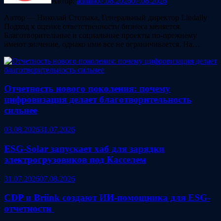
Автор:
admin
07.08.2026
07.08.2026
Автор — Николай Стотыка, Генеральный директор Lindaily
Подход к оценке ответственности бизнеса меняется.
Благотворительные и социальные проекты по-прежнему
имеют значение, однако ими все не ограничивается. На…
Отчетность нового поколения: почему
цифровизация делает благотворительность
сильнее
03.08.2026
31.07.2026
ESG‑Solar запускает хаб для зарядки
электрогрузовиков под Касселем
31.07.2026
07.08.2026
CDP и Briink создают ИИ‑помощника для ESG-
отчетности