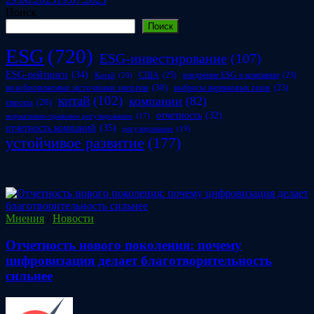
Поиск
Поиск
ESG
(720)
ESG-инвестирование
(107)
ESG-рейтинги
(34)
США
(25)
внедрение ESG в компании
(23)
Китай
(20)
возобновляемые источники энергии
(30)
выбросы парниковых газов
(23)
китай
(102)
компании
(82)
европа
(28)
отчетность
(32)
нормативно-правовое регулирование
(17)
отчетность компаний
(35)
регулирование
(19)
устойчивое развитие
(177)
Мнения
/
Новости
Отчетность нового поколения: почему
цифровизация делает благотворительность
сильнее