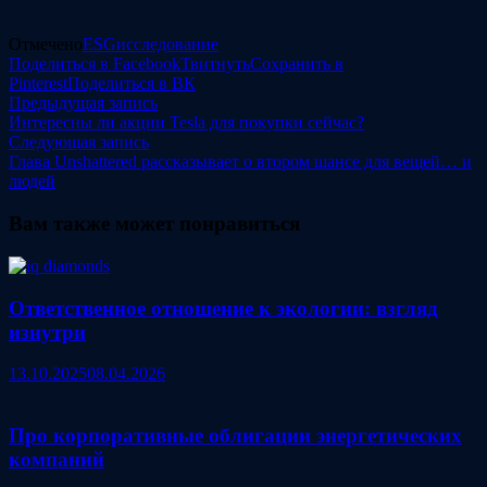
Отмечено
ESG
исследование
Поделиться в Facebook
Твитнуть
Сохранить в
Pinterest
Поделиться в ВК
Навигация
Предыдущая
Предыдущая запись
запись:
Интересны ли акции Tesla для покупки сейчас?
по
Следующая
Следующая запись
записям
запись:
Глава Unshattered рассказывает о втором шансе для вещей… и
людей
Вам также может понравиться
Ответственное отношение к экологии: взгляд
изнутри
13.10.2025
08.04.2026
Про корпоративные облигации энергетических
компаний