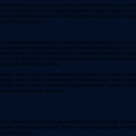
начил четыре перехода от одного ключевого топлива к другому.
упала. Второй начался с распространением нефти и продлился до
ообеспечения самая высокая. Сейчас цивилизация на пороге след
бновляемая энергия.
 – это неисчерпаемые ресурсы для получения энергии или у них
аканчиваются по мере их активного использования, и на восста
 на 60 млн лет. Возраст некоторых угольных месторождений, раз
т, но как будут решать проблему энергообеспечения будущие по
нергии занимает умы ученых.
 солнца, ветра, воды и биомассы люди используют не одно тысяче
льничные колеса. Даже с появлением ископаемых энергоносителе
торой план и стали называться нетрадиционными. Только энерги
ляемыми источниками энергии.
тики. На них сегодня делается основная ставка экологов, полит
вляемых источников энергии. Пусть не такие масштабные, но иду
отоплива и т.д.