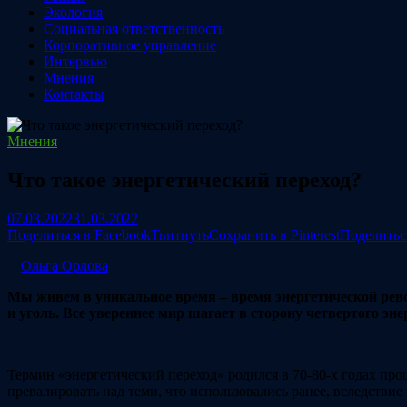
Экология
Социальная ответственность
Корпоративное управление
Интервью
Мнения
Контакты
Мнения
Что такое энергетический переход?
07.03.2022
31.03.2022
Поделиться в Facebook
Твитнуть
Сохранить в Pinterest
Поделитьс
Ольга Орлова
Мы живем в уникальное время – время энергетической рево
и уголь. Все увереннее мир шагает в сторону четвертого эне
Термин «энергетический переход» родился в 70-80-х годах про
превалировать над теми, что использовались ранее, вследствие