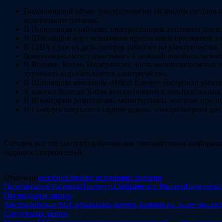
Подавляющий объем электроэнергии Исландии сегодня по
ископаемого топлива.
В Нидерландах работает электростанция, топливом для ко
В Шотландии идет испытание крупнейшей приливной эле
В США один из дата-центров работает на электричестве, 
Бразилия реализует программу, в которой возобновляемы
В Японии, Китае, Нидерландах часть железнодорожных т
турникета вырабатывается электричество.
В Шотландии компания «Helius Energy» построила элект
У южных берегов Китая вскоре появится электростанция,
В Швейцарии разработаны минитурбины, которые при пом
В Гамбурге открылось первое здание, электроэнергия дл
Сегодня все это смотрится больше как занимательная информа
будущих потребителей.
Отмечено
возобновляемые источники энергии
Поделиться в Facebook
Твитнуть
Сохранить в Pinterest
Поделитьс
Навигация
Предыдущая
Предыдущая запись
запись:
Австралийская AGL отказалась менять хозяина на более эколо
по
Следующая
Следующая запись
запись: