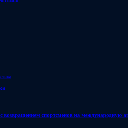
учитывать
ка
с возвращением спортсменов на международную а