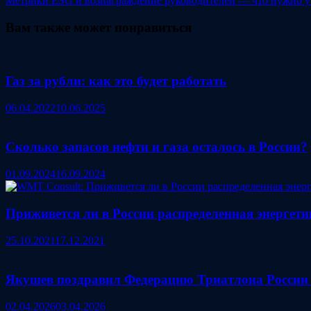
записям
Метрики ESG и вознаграждение руководителей — что нужно 
Вам также может понравиться
Газ за рубли: как это будет работать
06.04.2022
10.06.2025
Сколько запасов нефти и газа осталось в России?
01.09.2024
16.09.2024
Приживется ли в России распределенная энергети
25.10.2021
17.12.2021
Якушев поздравил Федерацию Триатлона России 
02.04.2026
03.04.2026