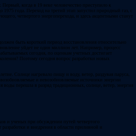
 Первый, когда в 19 веке человечество приступило к
 1975 года. Переход на третий этап запустил природный газ, с
ующего, четвертого энергоперехода, и здесь акцентными станут
 должен быть короткий период восстановления относительно
новление уйдет не один миллион лет. Например, процесс
рабатываемых сегодня, по оценкам учетных достигает
коления? Поэтому сегодня вопрос разработки новых
летие. Солнце нагревало пищу и воду, ветер, раздувая паруса,
й возобновляемые и невозобновляемые источники энергии
я воды перешла в разряд традиционных, солнце, ветер, энергия
иков и ученых при обсуждении путей четвертого
т разработки и внедрения в области приливной и