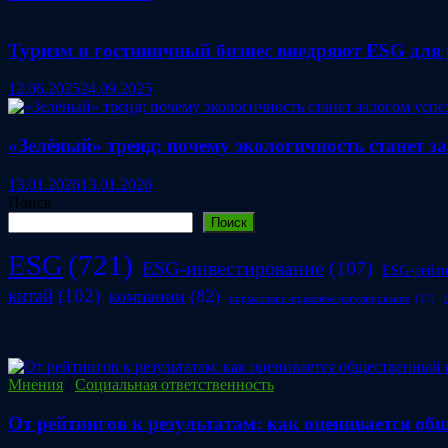
Туризм и гостиничный бизнес внедряют ESG для 
12.06.2025
24.09.2025
«Зелёный» тренд: почему экологичность станет з
13.01.2026
13.01.2026
Поиск
Поиск
ESG
(721)
ESG-инвестирование
(107)
ESG-рейт
китай
(102)
компании
(82)
нормативно-правовое регулирование
(17)
Мнения
/
Социальная ответственность
От рейтингов к результатам: как оценивается о