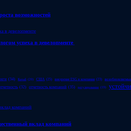
роста возможностей
алогом успеха в девелопменте
инги
(34)
возобновляемые
США
(25)
внедрение ESG в компании
(23)
Китай
(20)
устойчи
отчетность компаний
(35)
отчетность
(32)
регулирование
(19)
бщественный вклад компаний