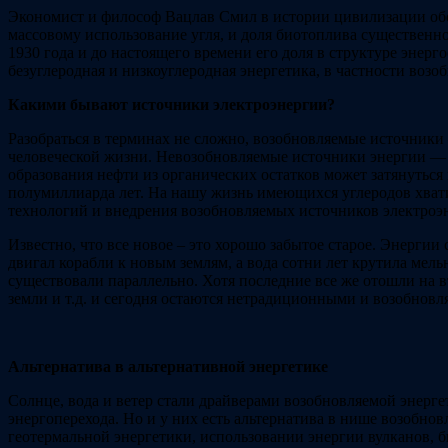
Экономист и философ Вацлав Смил в истории цивилизации обоз
массовому использование угля, и доля биотоплива существенно 
1930 года и до настоящего времени его доля в структуре энерг
безуглеродная и низкоуглеродная энергетика, в частности возо
Какими бывают источники электроэнергии?
Разобраться в терминах не сложно, возобновляемые источники
человеческой жизни. Невозобновляемые источники энергии — з
образования нефти из органических остатков может затянуться
полумиллиарда лет. На нашу жизнь имеющихся углеродов хвати
технологий и внедрения возобновляемых источников электроэ
Известно, что все новое – это хорошо забытое старое. Энергии
двигал корабли к новым землям, а вода сотни лет крутила ме
существовали параллельно. Хотя последние все же отошли на в
земли и т.д. и сегодня остаются нетрадиционными и возобнов
Альтернатива в альтернативной энергетике
Солнце, вода и ветер стали драйверами возобновляемой энерге
энергоперехода. Но и у них есть альтернатива в нише возобно
геотермальной энергетики, использовании энергии вулканов, би