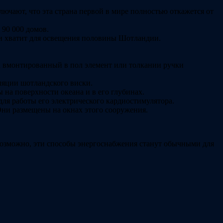
чают, что эта страна первой в мире полностью откажется от
 90 000 домов.
и хватит для освещения половины Шотландии.
а вмонтированный в пол элемент или толкании ручки
ляции шотландского виски.
на поверхности океана и в его глубинах.
ля работы его электрического кардиостимулятора.
Они размещены на окнах этого сооружения.
 возможно, эти способы энергоснабжения станут обычными для