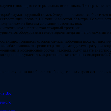
лучен с помощью геотермальных источников. Эксперты не исклю
торой служит куриный помет. Энергия поставляется более чем в
ктростанции весом в 130 тонн и высотой 22 метра. Ее мощност
полученном из биогаза со станции сточных вод.
м источником энергии стал сахарный тростник.
урникетов оборудованы генераторами энергии – при нажатии н
ростанцию, топливом которой служит побочный продукт дистил
 вырабатывающая энергию из разницы между температурой воды 
ещении в кровеносные сосуды человека будут давать энергию д
я которого поступает от микроскопических зеленых водорослей. 
ция о получении возобновляемой энергии, но спустя сотню лет,
я в ВК
гичного