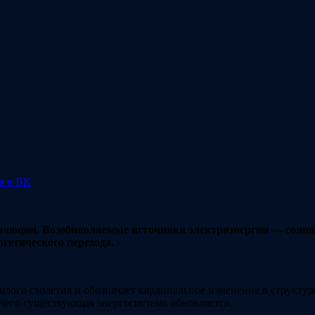
я в ВК
люции. Возобновляемые источники электроэнергии — солнце, 
ргетического перехода.
шлого столетия и обозначает кардинальное изменение в структур
 чего существующая энергосистема обновляется.