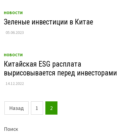
НОВОСТИ
Зеленые инвестиции в Китае
05.06.2023
НОВОСТИ
Китайская ESG расплата
вырисовывается перед инвесторами
14.12.2022
Пагинация
Назад
1
2
записей
Поиск