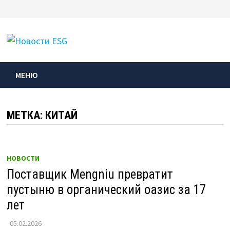
Перейти
к
МЕНЮ
содержимому
МЕНЮ
МЕТКА:
КИТАЙ
НОВОСТИ
Поставщик Mengniu превратит
пустыню в органический оазис за 17
лет
05.02.2026