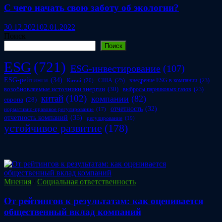
С чего начать свою заботу об экологии?
30.12.2021
02.01.2022
Поиск
Поиск
ESG
(721)
ESG-инвестирование
(107)
ESG-рейтинги
(34)
США
(25)
внедрение ESG в компании
(23)
Китай
(20)
возобновляемые источники энергии
(30)
выбросы парниковых газов
(23)
китай
(102)
компании
(82)
европа
(28)
отчетность
(32)
нормативно-правовое регулирование
(17)
отчетность компаний
(35)
регулирование
(19)
устойчивое развитие
(178)
Мнения
/
Социальная ответственность
От рейтингов к результатам: как оценивается
общественный вклад компаний