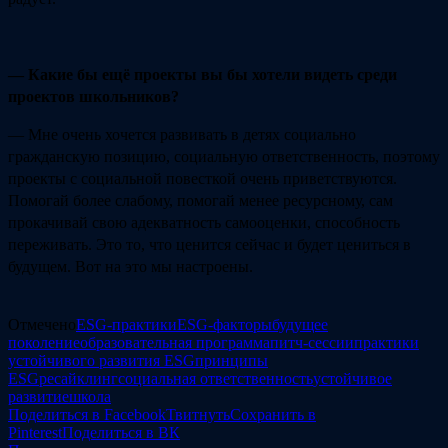
— Какие бы ещё проекты вы бы хотели видеть среди
проектов школьников?
— Мне очень хочется развивать в детях социально
гражданскую позицию, социальную ответственность, поэтому
проекты с социальной повесткой очень приветствуются.
Помогай более слабому, помогай менее ресурсному, сам
прокачивай свою адекватность самооценки, способность
переживать. Это то, что ценится сейчас и будет цениться в
будущем. Вот на это мы настроены.
Отмечено
ESG-практики
ESG-факторы
будущее
поколение
образовательная программа
питч-сессии
практики
устойчивого развития ESG
принципы
ESG
ресайклинг
социальная ответственность
устойчивое
развитие
школа
Поделиться в Facebook
Твитнуть
Сохранить в
Pinterest
Поделиться в ВК