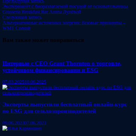
Навигация
Предыдущая
Предыдущая запись
запись:
Эксперимент с биоразлагаемой посудой от основательницы
по
Grasseria Breakfast Bar Анны Лунёвой
записям
Следующая
Следующая запись
запись:
Альтернативные источники энергии: базовые принципы –
WMT Consult
Вам также может понравиться
Интервью с CEO Grant Thornton о торговле,
устойчивом финансировании и ESG
07.03.2025
10.06.2025
Эксперты выпустили бесплатный онлайн-курс
по ESG для сельхозпроизводителей
09.06.2023
07.06.2023