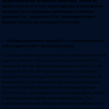
профессиональные эксперты и инвесторы. Многие из
проектов были не только инновационные и коммерчески
выгодные, но и посвящены принципам устойчивого
развития ESG. Основатель ONE! International School
Максим Натапов дал интервью ESG.ru.com.
— Максим, расскажите, пожалуйста, о самых интересных
кейсах проекта ONE! International School.
— Для меня самые интересные кейсы те, которые несут в себе
какие-то элементы ESG направления, соответствуют ESG
стандартам, то есть школьники задумываются о том, что мы
оставим после себя. Мне нравятся проекты с социальной
направленностью, которые помогают или решают какие-то
вопросы и могут достаточно быстро выходить на выручку.
Под этим углом мне понравился проект школьный мерч
«School merch» – весёлая школьная спортивная форма, дизайн
и принты которой разрабатывает наша молодёжь. Это
определённая культура, которую ребята хотят развивать. Они
хотят делать актуальные современные вещи, чтобы наш глаз