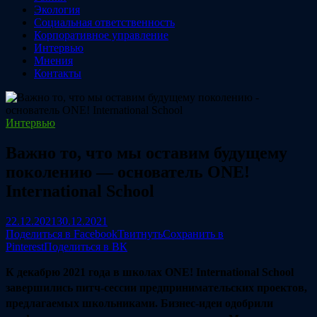
Экология
Социальная ответственность
Корпоративное управление
Интервью
Мнения
Контакты
Интервью
Важно то, что мы оставим будущему
поколению — основатель ONE!
International School
22.12.2021
30.12.2021
Поделиться в Facebook
Твитнуть
Сохранить в
Pinterest
Поделиться в ВК
К декабрю 2021 года в школах ONE! International School
завершились питч-сессии предпринимательских проектов,
предлагаемых школьниками. Бизнес-идеи одобрили