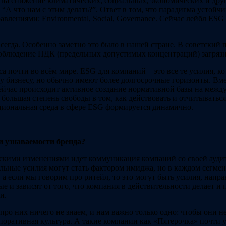
на снижение климатических, социальных, экономических и друг
 “А что нам с этим делать?”. Ответ в том, что парадигма устойч
лениями: Environmental, Social, Governance. Сейчас лейбл ESG
егда. Особенно заметно это было в нашей стране. В советский 
 соблюдение ПДК (предельных допустимых концентраций) загрязн
а почти во всём мире. ESG для компаний – это все те усилия, 
у бизнесу, но обычно имеют более долгосрочные горизонты. Вмес
ейчас происходит активное создание нормативной базы на между
ольшая степень свободы в том, как действовать и отчитываться 
циональная среда в сфере ESG формируется динамично.
 узнаваемости бренда?
скими изменениями идет коммуникация компаний со своей аудит
альные усилия могут стать фактором имиджа, но в каждом сегме
, а если мы говорим про ритейл, то это могут быть усилия, нап
 и зависят от того, что компания в действительности делает и
и.
 них ничего не знаем, и нам важно только одно: чтобы они не
рпоративная культура. А такие компании как «Пятерочка» почти 