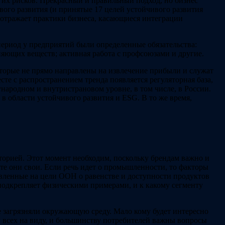
их рисков. Прекрасный и правильный подход, но бизнес
ивого развития (и принятые 17 целей устойчивого развития
 отражает практики бизнеса, касающиеся интеграции
период у предприятий были определенные обязательства:
яющих веществ; активная работа с профсоюзами и другие.
которые не прямо направлены на извлечение прибыли и служат
те с распространением тренда появляется регуляторная база,
народном и внутристрановом уровне, в том числе, в России.
в области устойчивого развития и ESG. В то же время,
орией. Этот момент необходим, поскольку брендам важно и
нте они свои. Если речь идет о промышленности, то факторы
равленные на цели ООН о равенстве и доступности продуктов
 подкрепляет физическими примерами, и к какому сегменту
 загрязняли окружающую среду. Мало кому будет интересно
у всех на виду, и большинству потребителей важны вопросы