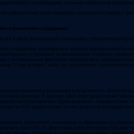
имодействуют с поставщиками, насколько заботятся об окружающе
 что действительно делает компания, насколько это связано с 
йма и вовлечения сотрудников?
 делает в сфере экологических, социальных, управленческих пр
ание сотрудников, формирование здоровой корпоративной культ
 необходимых сотрудников за минимальную стоимость, удержать и
яду с материальными факторами привлечения и удержания сотру
ания “Газпром нефть” много лет сотрудничает с благотворител
 ценности компании и вовлекаться в ее активности. Но это не до
сти самореализации. К примеру, одни люди предпочитают занимат
венной самодеятельностью. Задача компании – поощрять такие а
а повестка ESG предполагают, что мы должны не насаждать иниц
рпоративное управление), отвечающая за эффективность управле
ределяют блок ESG. В сфере найма и вовлеченности ESG-критер
чение рядовых сотрудников к совещаниям различных комитетов,