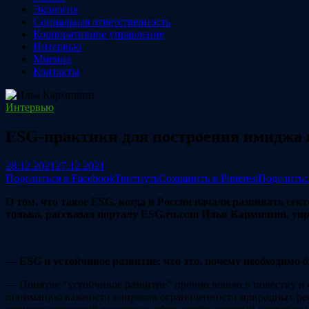
Экология
Социальная ответственность
Корпоративное управление
Интервью
Мнения
Контакты
Интервью
ESG-практики для построения имиджа 
28.12.2021
27.12.2021
Поделиться в Facebook
Твитнуть
Сохранить в Pinterest
Поделитьс
О том, что такое ESG, когда в России начали развивать с
только, рассказал порталу ESG.ru.com Илья Кармишин, у
— ESG и устойчивое развитие: что это, почему необходимо б
— Понятие “устойчивое развитие” прочно вошло в повестку и 
пониманию важности вопросов ограниченности природных ресу