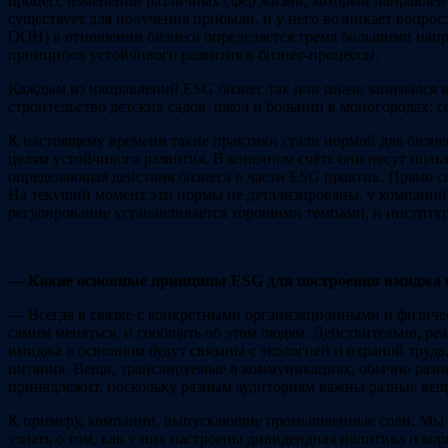
процесс изменений различных сфер жизни, который направлен 
существует для получения прибыли, и у него возникает вопрос:
ООН) в отношении бизнеса определяется тремя большими направ
принципов устойчивого развития в бизнес-процессы.
Каждым из направлений ESG бизнес так или иначе занимался вс
строительство детских садов, школ и больниц в моногородах;
К настоящему времени такие практики стали нормой для бизнес
целям устойчивого развития. В конечном счёте они несут польз
определяющая действия бизнеса в части ESG практик. Прямо с
На текущий момент эти нормы не детализированы, у компаний б
регулирование устанавливается хорошими темпами, и институ
— Какие основные принципы ESG для построения имиджа и
— Всегда в связке с конкретными организационными и физиче
самим меняться, и сообщать об этом людям. Действительно, ре
имиджа в основном будут связаны с экологией и охраной труда
питания. Вещи, транслируемые в коммуникациях, обычно разные
принадлежит, поскольку разным аудиториям важны разные вещ
К примеру, компании, выпускающие промышленные соли. Мы про
узнать о том, как у них настроены дивидендная политика и ко