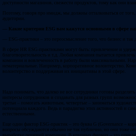
доступности магазинов, свежести продуктов, тому как они вза
Поэтому, говоря про имидж, мы должны отталкиваться от того,
аудитории.
— Какие критерии ESG вам кажутся основными в сфере на
— ESG-практики – это переосмысление того, что бизнес и так
В сфере HR ESG-практиками могут быть: привлечение и удерж
благотворительность и т.д. Любая компания пытается привлечь
компании и вовлеченность в работу были максимальными. Нар
нематериальные. Например, корпоративное волонтерство. Комп
волонтерство и поддерживая их инициативы в этой сфере.
Надо понимать, что далеко не все сотрудники готовы разделять
интересы сотрудников и создавать для разных групп возможно
третьи – помогать животным, четвертые – заниматься художест
потенциала каждого. Ведь и парадигма этих активностей и сам
естественными.
Еще один фактор ESG-практик – это буква G (Governance – ко
вопросы обсуждаются обычно не так публично, но они тоже оп
выработке решений компании. В крупных фирмах – это привле