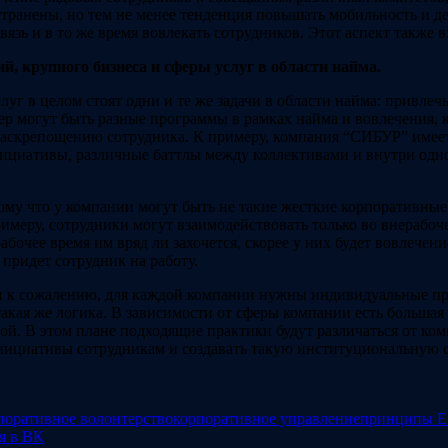
странены, но тем не менее тенденция повышать мобильность и де
зь и в то же время вовлекать сотрудников. Этот аспект также в
 крупного бизнеса и сферы услуг в области найма.
 в целом стоят одни и те же задачи в области найма: привлечь 
ер могут быть разные программы в рамках найма и вовлечения,
 раскрепощению сотрудника. К примеру, компания “СИБУР” имеет
циативы, различные баттлы между коллективами и внутри одного
тому что у компании могут быть не такие жесткие корпоративные 
римеру, сотрудники могут взаимодействовать только во внерабоче
абочее время им вряд ли захочется, скорее у них будет вовлечен
придет сотрудник на работу.
 к сожалению, для каждой компании нужны индивидуальные прак
такая же логика. В зависимости от сферы компании есть большая
ой. В этом плане подходящие практики будут различаться от ко
инициативы сотрудникам и создавать такую институциональную с
поративное волонтерство
корпоративное управление
принципы 
я в ВК