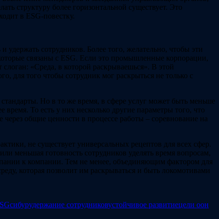
лать структуру более горизонтальной существует. Это
ходит в ESG-повестку.
и удержать сотрудников. Более того, желательно, чтобы эти
 которые связаны с ESG. Если это промышленные корпорации,
 слоган: «Среда, в которой раскрываешься». В этой
, для того чтобы сотрудник мог раскрыться не только с
стандарты. Но в то же время, в сфере услуг может быть меньше
е время. То есть у них несколько другие параметры того, что
ие через общие ценности в процессе работы – соревнование на
тики, не существует универсальных рецептов для всех сфер.
 или меньшая готовность сотрудников уделять время вопросам,
мпании к компании. Тем не менее, объединяющим фактором для
реду, которая позволит им раскрываться и быть локомотивами
ESG
сибур
удержание сотрудников
устойчивое развитие
цели оон