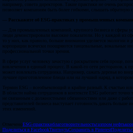
например, совета директоров. Такие практики не очень распро
позволяет компаниям быть более гибкими, слышать обратную свя
— Расскажите об ESG-практиках у промышленных компаний,
— Для промышленных компаний, крупного бизнеса и сферы услуг
люди демонстрировали высокие показатели. Но у каждой из сф
то у них, как правило, больше внимания уделяется экологии и
корпорации всячески поощряются танцевальные, вокальные ини
профессиональной точки зрения.
В сфере услуг человеку зачастую с раскрытием себя проще, по
вовлечения в единый процесс. В какой-то сети ресторанов, к п
может вовлекать сотрудника. Например, сажать деревья во внер
лучшее приготовленное блюда или на лучший наряд, в котором 
Термин ESG – всеобъемлющий и крайне разный. К счастью или
В области найма сотрудников в контексте ESG работает точно 
не связанным с должностными обязанностями или даже с работ
представителей бизнеса выступает готовность давать больше 
этих изменений.
Отмечено
ESG-практики
благотворительность
газпром нефть
кор
Поделиться в Facebook
Твитнуть
Сохранить в Pinterest
Поделитьс