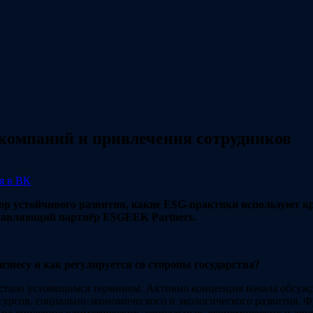
компаний и привлечения сотрудников
я в ВК
ектор устойчивого развития, какие ESG-практики использую
правляющий партнёр ESGEEK Partners.
изнесу и как регулируется со стороны государства?
стало устоявшимся термином. Активно концепция начала обсужда
рсов, социально-экономического и экологического развития. Ф