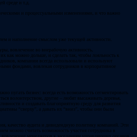
й среде и т.д.
физическими и процессуальными изменениями, и что важно
облем и наполнение смыслом уже текущей активности.
уры, вовлечение во внерабочую активность,
х как можно дольше, и сделать так, чтобы лояльность к
дников, компании всегда использовали и используют
ьными фондами, вовлекая сотрудников в корпоративное
лжно пугать бизнес: всегда есть возможность сегментировать
ься волонтерством, другие – любят высаживать деревья,
ктивности и создавать благоприятную среду для развития
иативы “сверху”, а давать их “вниз”, чтобы они были
ния, качество аудита и дивидендную политику компаний. Эти
ием можно считать возможность участия сотрудника в
 вовлечение менеджеров к заседаниям управляющих органов,