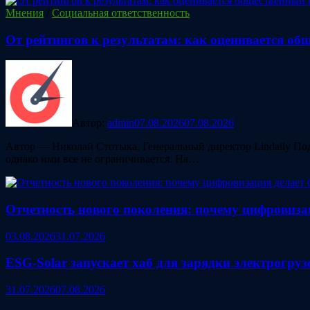
Мнения
/
Социальная ответственность
От рейтингов к результатам: как оценивается о
Автор:
admin
07.08.2026
07.08.2026
Автор — Николай Стотыка, Генеральный директор Lindaily Под
однако ими все не ограничивается. На…
Отчетность нового поколения: почему цифровиза
03.08.2026
31.07.2026
ESG‑Solar запускает хаб для зарядки электрогру
31.07.2026
07.08.2026