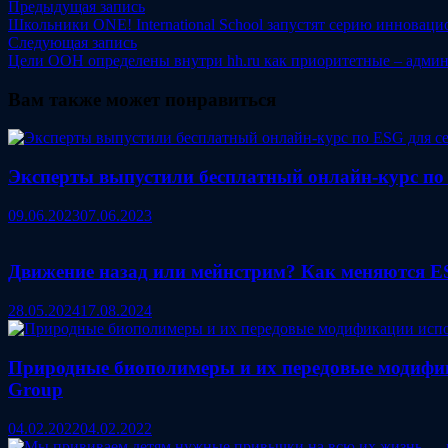
Навигация
Предыдущая
Предыдущая запись
запись:
Школьники ONE! International School запустят серию инновац
по
Следующая
Следующая запись
записям
запись:
Цели ООН определены внутри hh.ru как приоритетные – адм
Вам также может понравиться
Эксперты выпустили бесплатный онлайн-курс по 
09.06.2023
07.06.2023
Движение назад или мейнстрим? Как меняются E
28.05.2024
17.08.2024
Природные биополимеры и их передовые модифика
Group
04.02.2022
04.02.2022