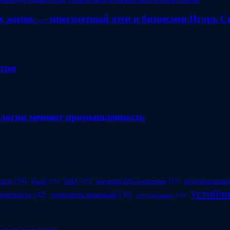
 жизнь — многодетный отец и бизнесмен Игорь С
утри
нологии меняют промышленность
инги
(34)
возобновляемые
США
(25)
внедрение ESG в компании
(23)
Китай
(20)
устойчи
отчетность компаний
(35)
отчетность
(32)
регулирование
(19)