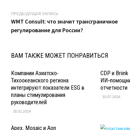
Навигация
Предыдущая
ПРЕДЫДУЩАЯ ЗАПИСЬ
запись:
WMT Consult: что значит трансграничное
по
регулирование для России?
записям
ВАМ ТАКЖЕ МОЖЕТ ПОНРАВИТЬСЯ
Компании Азиатско-
CDP и Briin
Тихоокеанского региона
ИИ‑помощни
интегрируют показатели ESG в
отчетности
планы стимулирования
30.07.2026
руководителей
28.02.2024
Apex, Mosaic и Aon