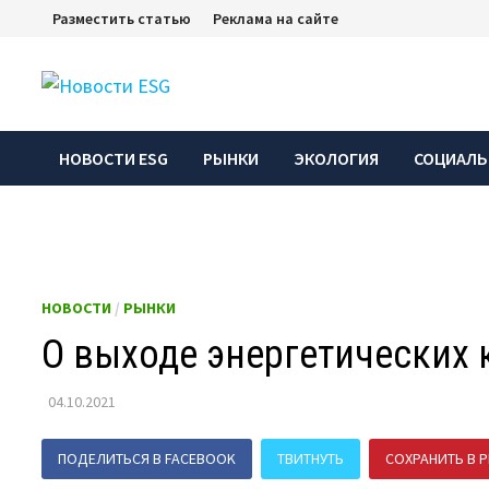
Перейти
Разместить статью
Реклама на сайте
к
содержимому
НОВОСТИ ESG
РЫНКИ
ЭКОЛОГИЯ
СОЦИАЛЬ
НОВОСТИ
/
РЫНКИ
О выходе энергетических
04.10.2021
ПОДЕЛИТЬСЯ В FACEBOOK
ТВИТНУТЬ
СОХРАНИТЬ В P