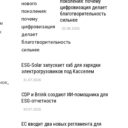
поколения: почему
цифровизация делает
благотворительность
сильнее
ом
03.08.2026
х
ESG‑Solar запускает хаб для зарядки
электрогрузовиков под Касселем
31.07.2026
нок,
CDP и Briink создают ИИ‑помощника для
ESG-отчетности
30.07.2026
ЕС вводит два новых регламента для