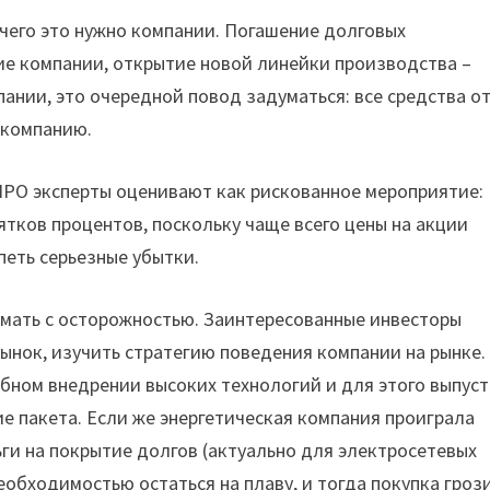
 чего это нужно компании. Погашение долговых
тие компании, открытие новой линейки производства –
ании, это очередной повод задуматься: все средства о
 компанию.
IPO эксперты оценивают как рискованное мероприятие:
ятков процентов, поскольку чаще всего цены на акции
петь серьезные убытки.
имать с осторожностью. Заинтересованные инвесторы
нок, изучить стратегию поведения компании на рынке.
бном внедрении высоких технологий и для этого выпус
ие пакета. Если же энергетическая компания проиграла
ьги на покрытие долгов (актуально для электросетевых
необходимостью остаться на плаву, и тогда покупка гроз