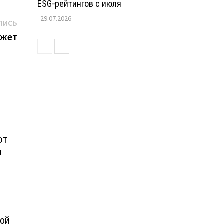
ESG‑рейтингов с июля
29.07.2026
Следующая
ПИСЬ
запись:
джет
ют
и
шой