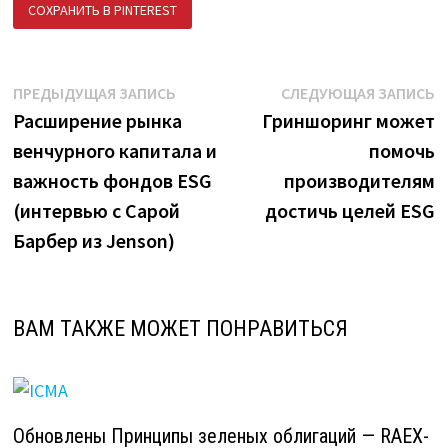
СОХРАНИТЬ В PINTEREST
ПОДЕЛИТЬСЯ В ВК
Навигация
Предыдущая
С
ПРЕДЫДУЩАЯ ЗАПИСЬ
СЛЕДУЮЩАЯ ЗАПИСЬ
запись:
з
Расширение рынка
Гриншоринг может
по
венчурного капитала и
помочь
записям
важность фондов ESG
производителям
(интервью с Сарой
достичь целей ESG
Барбер из Jenson)
ВАМ ТАКЖЕ МОЖЕТ ПОНРАВИТЬСЯ
Обновлены Принципы зеленых облигаций — RAEX-