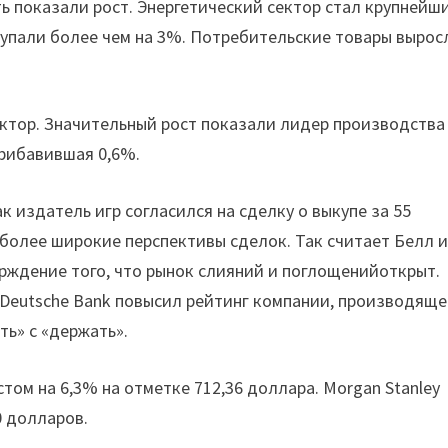
ть показали рост. Энергетический сектор стал крупнейш
ь упали более чем на 3%. Потребительские товары вырос
ектор. Значительный рост показали лидер производства
 прибавившая 0,6%.
как издатель игр согласился на сделку о выкупе за 55
более широкие перспективы сделок. Так считает Белл 
ерждение того, что рынок слияний и поглощенийоткрыт.
к Deutsche Bank повысил рейтинг компании, производящ
ть» с «держать».
том на 6,3% на отметке 712,36 доллара. Morgan Stanley
0 долларов.