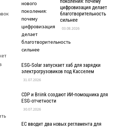
поколения: почему
цифровизация делает
авок
благотворительность
сильнее
03.08.2026
жет
в
ESG‑Solar запускает хаб для зарядки
электрогрузовиков под Касселем
31.07.2026
CDP и Briink создают ИИ‑помощника для
ESG-отчетности
30.07.2026
ить
ЕС вводит два новых регламента для