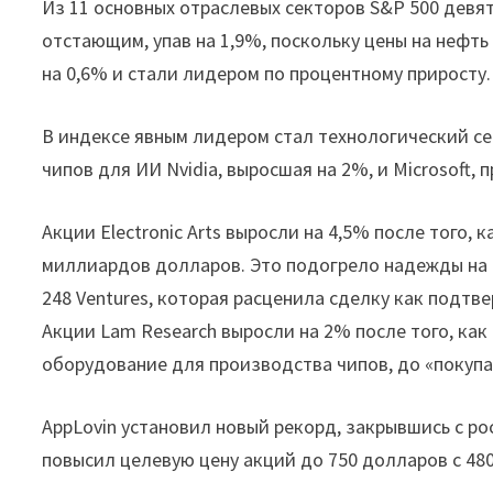
Из 11 основных отраслевых секторов S&P 500 девя
отстающим, упав на 1,9%, поскольку цены на нефт
на 0,6% и стали лидером по процентному приросту.
В индексе явным лидером стал технологический с
чипов для ИИ Nvidia, выросшая на 2%, и Microsoft,
Акции Electronic Arts выросли на 4,5% после того, 
миллиардов долларов. Это подогрело надежды на 
248 Ventures, которая расценила сделку как подтв
Акции Lam Research выросли на 2% после того, ка
оборудование для производства чипов, до «покупа
AppLovin установил новый рекорд, закрывшись с рос
повысил целевую цену акций до 750 долларов с 48