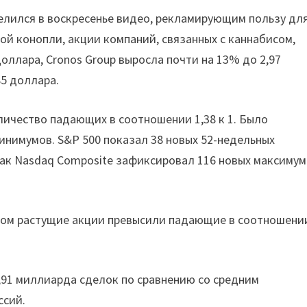
елился в воскресенье видео, рекламирующим пользу дл
ой конопли, акции компаний, связанных с каннабисом,
доллара, Cronos Group выросла почти на 13% до 2,97
85 доллара.
ичество падающих в соотношении 1,38 к 1. Было
инимумов. S&P 500 показал 38 новых 52-недельных
как Nasdaq Composite зафиксировал 116 новых максимум
 этом растущие акции превысили падающие в соотношени
,91 миллиарда сделок по сравнению со средним
ссий.