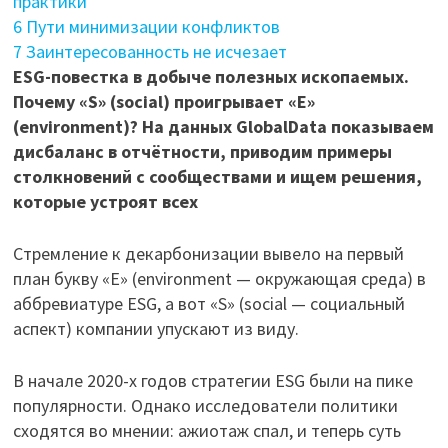
практики
6
Пути минимизации конфликтов
7
Заинтересованность не исчезает
ESG-повестка в добыче полезных ископаемых.
Почему «S» (social) проигрывает «E»
(environment)? На данных GlobalData показываем
дисбаланс в отчётности, приводим примеры
столкновений с сообществами и ищем решения,
которые устроят всех
Стремление к декарбонизации вывело на первый
план букву «E» (environment — окружающая среда) в
аббревиатуре ESG, а вот «S» (social — социальный
аспект) компании упускают из виду.
В начале 2020-х годов стратегии ESG были на пике
популярности. Однако исследователи политики
сходятся во мнении: ажиотаж спал, и теперь суть