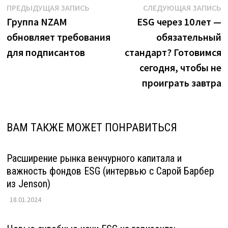
Навигация
Предыдущая
С
ПРЕДЫДУЩАЯ ЗАПИСЬ
СЛЕДУЮЩАЯ ЗАПИСЬ
запись:
з
Группа NZAM
ESG через 10 лет —
по
обновляет требования
обязательный
записям
для подписантов
стандарт? Готовимся
сегодня, чтобы не
проиграть завтра
ВАМ ТАКЖЕ МОЖЕТ ПОНРАВИТЬСЯ
Расширение рынка венчурного капитала и
важность фондов ESG (интервью с Сарой Барбер
из Jenson)
18.01.2024