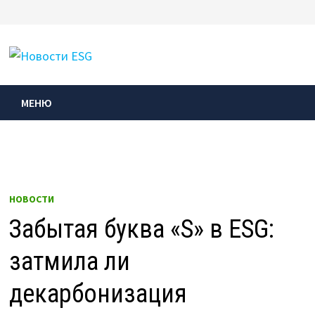
Перейти
к
МЕНЮ
содержимому
МЕНЮ
НОВОСТИ
Забытая буква «S» в ESG:
затмила ли
декарбонизация