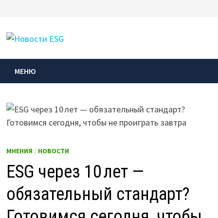
Перейти
к
МЕНЮ
содержимому
МЕНЮ
МНЕНИЯ
/
НОВОСТИ
ESG через 10 лет —
обязательный стандарт?
Готовимся сегодня, чтобы