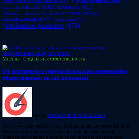
возобновляемые источники энергии
(30)
выбросы парниковых газов
(23)
китай
(102)
компании
(82)
европа
(28)
отчетность
(32)
нормативно-правовое регулирование
(17)
отчетность компаний
(35)
регулирование
(19)
устойчивое развитие
(178)
Мнения
/
Социальная ответственность
От рейтингов к результатам: как оценивается
общественный вклад компаний
Автор:
admin
07.08.2026
07.08.2026
Автор — Николай Стотыка, Генеральный директор Lindaily
Подход к оценке ответственности бизнеса меняется.
Благотворительные и социальные проекты по-прежнему