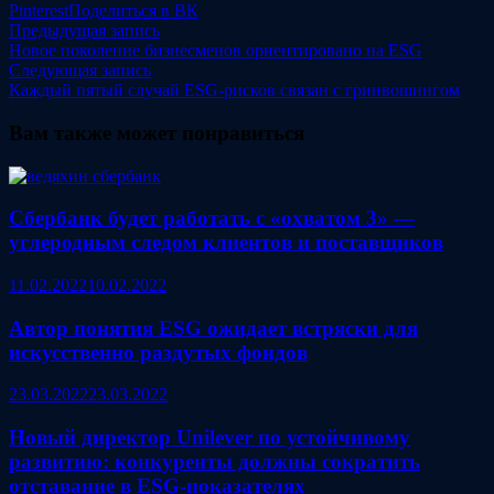
Pinterest
Поделиться в ВК
Навигация
Предыдущая
Предыдущая запись
запись:
Новое поколение бизнесменов ориентировано на ESG
по
Следующая
Следующая запись
записям
запись:
Каждый пятый случай ESG-рисков связан с гринвошингом
Вам также может понравиться
Сбербанк будет работать с «охватом 3» —
углеродным следом клиентов и поставщиков
11.02.2022
10.02.2022
Автор понятия ESG ожидает встряски для
искусственно раздутых фондов
23.03.2022
23.03.2022
Новый директор Unilever по устойчивому
развитию: конкуренты должны сократить
отставание в ESG-показателях