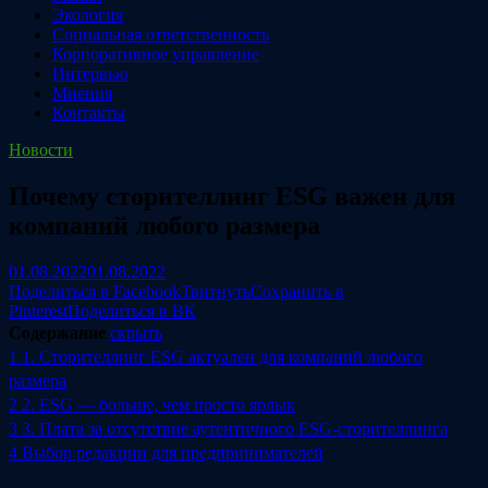
Экология
Социальная ответственность
Корпоративное управление
Интервью
Мнения
Контакты
Новости
Почему сторителлинг ESG важен для
компаний любого размера
01.08.2022
01.08.2022
Поделиться в Facebook
Твитнуть
Сохранить в
Pinterest
Поделиться в ВК
Содержание
скрыть
1
1. Сторителлинг ESG актуален для компаний любого
размера
2
2. ESG — больше, чем просто ярлык
3
3. Плата за отсутствие аутентичного ESG-сторителлинга
4
Выбор редакции для предпринимателей