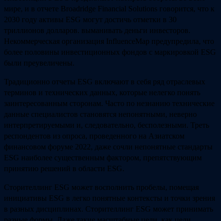
мире, и в отчете Broadridge Financial Solutions говорится, что к
2030 году активы ESG могут достичь отметки в 30
триллионов долларов. выманивать деньги инвесторов.
Некоммерческая организация InfluenceMap предупредила, что
более половины инвестиционных фондов с маркировкой ESG
были преувеличены.
Традиционно отчеты ESG включают в себя ряд отраслевых
терминов и технических данных, которые нелегко понять
заинтересованным сторонам. Часто по незнанию технические
данные специалистов становятся непонятными, неверно
интерпретируемыми и, следовательно, бесполезными. Треть
респондентов из опроса, проведенного на Азиатском
финансовом форуме 2022, даже сочли непонятные стандарты
ESG наиболее существенным фактором, препятствующим
принятию решений в области ESG.
Сторителлинг ESG может восполнить пробелы, помещая
инициативы ESG в легко понятные контексты и точки зрения
в разных дисциплинах. Сторителлинг ESG может принимать
разные формы. Даже такие масштабные цели, как цели