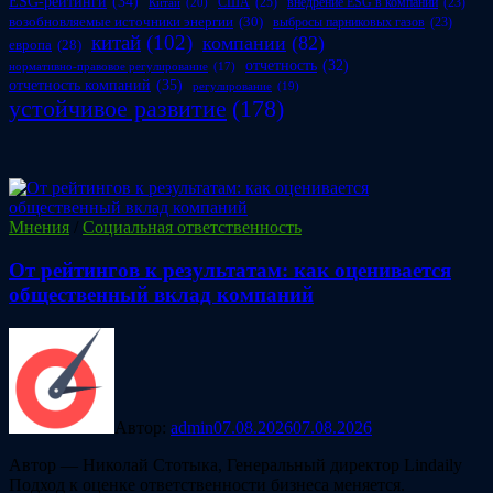
ESG-рейтинги
(34)
США
(25)
внедрение ESG в компании
(23)
Китай
(20)
возобновляемые источники энергии
(30)
выбросы парниковых газов
(23)
китай
(102)
компании
(82)
европа
(28)
отчетность
(32)
нормативно-правовое регулирование
(17)
отчетность компаний
(35)
регулирование
(19)
устойчивое развитие
(178)
Мнения
/
Социальная ответственность
От рейтингов к результатам: как оценивается
общественный вклад компаний
Автор:
admin
07.08.2026
07.08.2026
Автор — Николай Стотыка, Генеральный директор Lindaily
Подход к оценке ответственности бизнеса меняется.