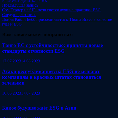
Pinterest
Поделиться в ВК
Навигация
Предыдущая
Предыдущая запись
запись:
Сэм Тернер из SJP: появляются лучшие практики ESG
по
Следующая
Следующая запись
записям
запись:
Донна Райли Бебб присоединяется к Thoma Bravo в качестве
главы ESG
Вам также может понравиться
Танго ЕС с устойчивостью: приняты новые
стандарты отчетности ESG
17.07.2023
14.08.2023
Атаки республиканцев на ESG не мешают
компаниям в красных штатах становиться
зелеными
16.06.2023
17.07.2023
Какое будущее ждёт ESG в Азии