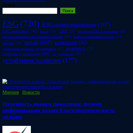
Поиск
Поиск
ESG
(720)
ESG-инвестирование
(107)
ESG-рейтинги
(34)
США
(25)
внедрение ESG в компании
(23)
Китай
(20)
возобновляемые источники энергии
(30)
выбросы парниковых газов
(23)
китай
(102)
компании
(82)
европа
(28)
отчетность
(32)
нормативно-правовое регулирование
(17)
отчетность компаний
(35)
регулирование
(19)
устойчивое развитие
(177)
Мнения
/
Новости
Отчетность нового поколения: почему
цифровизация делает благотворительность
сильнее