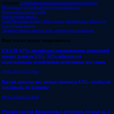
Отмечено
устойчивое развитие
экономический переход
Поделиться в Facebook
Твитнуть
Сохранить в
Pinterest
Поделиться в ВК
Навигация
Предыдущая
Предыдущая запись
запись:
Ачал Чаурасия: почему ESG важны для бизнеса в 2022 году
по
Следующая
Следующая запись
записям
запись:
«Взрыв» прокси против ESG закончился хныканьем
Вам также может понравиться
EY-CII: 67% индийских медицинских компаний
имеют панели ESG, 53% обязуются
использовать устойчивые источники поставок
29.03.2024
19.03.2024
Китай предлагает новые правила ESG, чтобы не
отставать от Европы
09.02.2024
04.03.2024
России хватит финансовых резервов только на 5