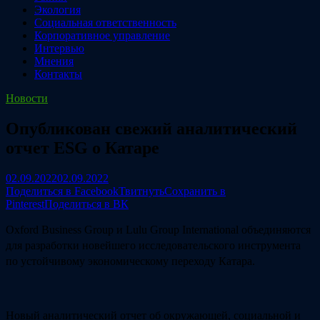
Экология
Социальная ответственность
Корпоративное управление
Интервью
Мнения
Контакты
Новости
Опубликован свежий аналитический
отчет ESG о Катаре
02.09.2022
02.09.2022
Поделиться в Facebook
Твитнуть
Сохранить в
Pinterest
Поделиться в ВК
Oxford Business Group и Lulu Group International объединяются
для разработки новейшего исследовательского инструмента
по устойчивому экономическому переходу Катара.
Новый аналитический отчет об окружающей, социальной и