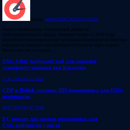
Автор:
admin
03.08.2026
31.07.2026
Анастасия Байкина, генеральный директор
благотворительного фонда «Важные люди» С 2026 года
российские некоммерческие организации впервые полностью
перешли на единую электронную отчетность через портал
Министерства юстиции.…
ESG‑Solar запускает хаб для зарядки
электрогрузовиков под Касселем
31.07.2026
30.07.2026
CDP и Briink создают ИИ‑помощника для ESG-
отчетности
30.07.2026
30.07.2026
ЕС вводит два новых регламента для
ESG‑рейтингов с июля